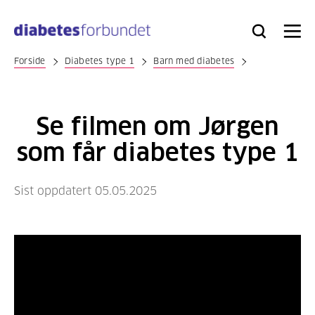
Til
hovedinnhold
Bli
Logg
Søk
Meny
medlem
inn
Forside
Diabetes type 1
Barn med diabetes
Se filmen om Jørgen
som får diabetes type 1
Sist oppdatert 05.05.2025