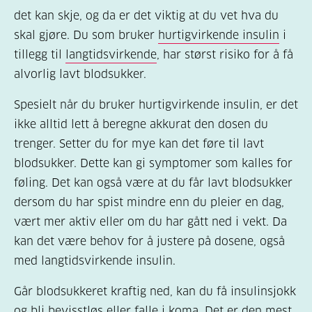
det kan skje, og da er det viktig at du vet hva du
skal gjøre. Du som bruker
hurtigvirkende insulin
i
tillegg til
langtidsvirkende
, har størst risiko for å få
alvorlig lavt blodsukker.
Spesielt når du bruker hurtigvirkende insulin, er det
ikke alltid lett å beregne akkurat den dosen du
trenger. Setter du for mye kan det føre til lavt
blodsukker. Dette kan gi symptomer som kalles for
føling. Det kan også være at du får lavt blodsukker
dersom du har spist mindre enn du pleier en dag,
vært mer aktiv eller om du har gått ned i vekt. Da
kan det være behov for å justere på dosene, også
med langtidsvirkende insulin.
Går blodsukkeret kraftig ned, kan du få insulinsjokk
og bli bevisstløs eller falle i koma. Det er den mest