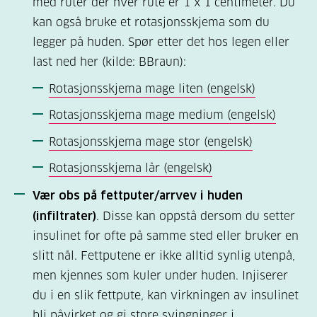
med ruter der hver rute er 1 x 1 centimeter. Du
kan også bruke et rotasjonsskjema som du
legger på huden. Spør etter det hos legen eller
last ned her (kilde: BBraun):
Rotasjonsskjema mage liten (engelsk)
Rotasjonsskjema mage medium (engelsk)
Rotasjonsskjema mage stor (engelsk)
Rotasjonsskjema lår (engelsk)
Vær obs på fettputer/arrvev i huden
(infiltrater)
. Disse kan oppstå dersom du setter
insulinet for ofte på samme sted eller bruker en
slitt nål. Fettputene er ikke alltid synlig utenpå,
men kjennes som kuler under huden. Injiserer
du i en slik fettpute, kan virkningen av insulinet
bli påvirket og gi store svingninger i