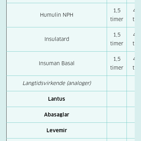
1,5
4–
Humulin NPH
timer
tim
1,5
4–
Insulatard
timer
tim
1,5
4–
Insuman Basal
timer
tim
Langtidsvirkende (analoger)
Lantus
Abasaglar
Levemir