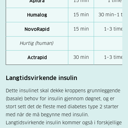
15 min
1 time
Apidra
15 min
30 min–1 ti
Humalog
15 min
1–3 timer
NovoRapid
Hurtig
(human)
30 min
1–3 timer
Actrapid
Langtidsvirkende insulin
Dette insulinet skal dekke kroppens grunnleggende
(basale) behov for insulin gjennom døgnet, og er
stort sett det de fleste med diabetes type 2 starter
med når de må begynne med insulin.
Langtidsvirkende insulin kommer også i forskjellige