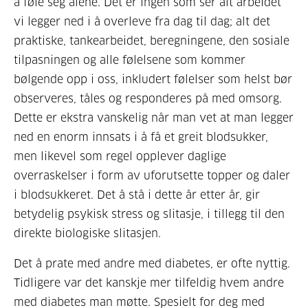
å føle seg alene. Det er ingen som ser alt arbeidet
vi legger ned i å overleve fra dag til dag; alt det
praktiske, tankearbeidet, beregningene, den sosiale
tilpasningen og alle følelsene som kommer
bølgende opp i oss, inkludert følelser som helst bør
observeres, tåles og responderes på med omsorg.
Dette er ekstra vanskelig når man vet at man legger
ned en enorm innsats i å få et greit blodsukker,
men likevel som regel opplever daglige
overraskelser i form av uforutsette topper og daler
i blodsukkeret. Det å stå i dette år etter år, gir
betydelig psykisk stress og slitasje, i tillegg til den
direkte biologiske slitasjen.
Det å prate med andre med diabetes, er ofte nyttig.
Tidligere var det kanskje mer tilfeldig hvem andre
med diabetes man møtte. Spesielt for deg med