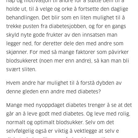
håp og motivasjon til andre for å støtte dem til å
holde ut, til å velge og orke å fortsette den daglige
behandlingen. Det blir som en liten mulighet til å
trekke pusten fra diabetesjobben,
og for
en gangs
skyld nyte gode frukter av den innsatsen man
legger ned, for deretter dele den med andre som
skjønner. For med så mange faktorer som påvirker
blodsukkeret (noen mer enn andre), så kan man bli
svært sliten.
Hvem andre har mulighet til å forstå dybden av
denne gleden enn andre med diabetes?
Mange med nyoppdaget diabetes trenger å se at det
går an å leve godt med diabetes. Og leve med rolig,
normalt og optimalt blodsukker. Selv om det
selvfølgelig også er viktig å vektlegge at selv e