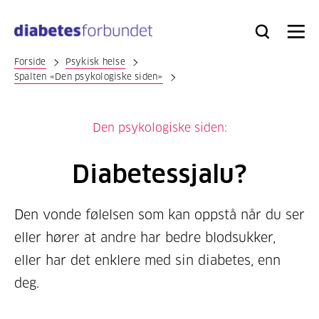
Til
hovedinnhold
Bli
Logg
Søk
Meny
medlem
inn
Forside
Psykisk helse
Spalten «Den psykologiske siden»
Den psykologiske siden:
Diabetessjalu?
Den vonde følelsen som kan oppstå når du ser
eller hører at andre har bedre blodsukker,
eller har det enklere med sin diabetes, enn
deg.