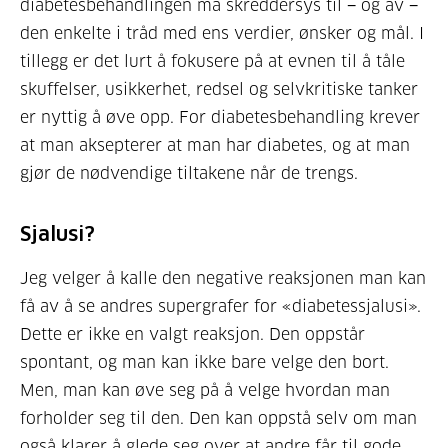
diabetesbehandlingen må skreddersys til − og av −
den enkelte i tråd med ens verdier, ønsker og mål. I
tillegg er det lurt å fokusere på at evnen til å tåle
skuffelser, usikkerhet, redsel og selvkritiske tanker
er nyttig å øve opp. For diabetesbehandling krever
at man aksepterer at man har diabetes, og at man
gjør de nødvendige tiltakene når de trengs.
Sjalusi?
Jeg velger å kalle den negative reaksjonen man kan
få av å se andres supergrafer for «diabetessjalusi».
Dette er ikke en valgt reaksjon. Den oppstår
spontant, og man kan ikke bare velge den bort.
Men, man kan øve seg på å velge hvordan man
forholder seg til den. Den kan oppstå selv om man
også klarer å glede seg over at andre får til gode