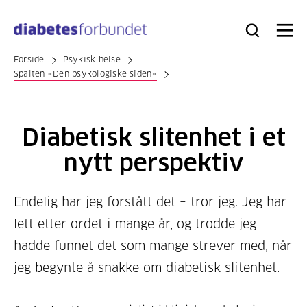
Til
hovedinnhold
Bli
Logg
Søk
Meny
medlem
inn
Forside
Psykisk helse
Spalten «Den psykologiske siden»
Diabetisk slitenhet i et
nytt perspektiv
Endelig har jeg forstått det – tror jeg. Jeg har
lett etter ordet i mange år, og trodde jeg
hadde funnet det som mange strever med, når
jeg begynte å snakke om diabetisk slitenhet.