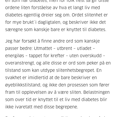
en som har diabetes, men for folk flest så gir disse
ordene liten forståelse av hva et langt liv med
diabetes egentlig dreier seg om. Ordet slitenhet er
for mye brukt¨i dagligtalen, og beskriver ikke det
særegne som kanskje bare er knyttet til diabetes.
Jeg har forsøkt å finne andre ord som kanskje
passer bedre: Utmattet – utbrent – utladet –
energiløs – tappet for krefter – uten overskudd –
overanstrengt, og alle disse er ord som peker på en
tilstand som kan utdype slitenhetsbegrepet. En
svakhet er imidlertid at de bare beskriver en
øyeblikkstilstand, og ikke den prosessen som fører
fram til opplevelsen av å være sliten. Belastningen
som over tid er knyttet til et liv med diabetes blir
ikke ivaretatt med disse begrepene.