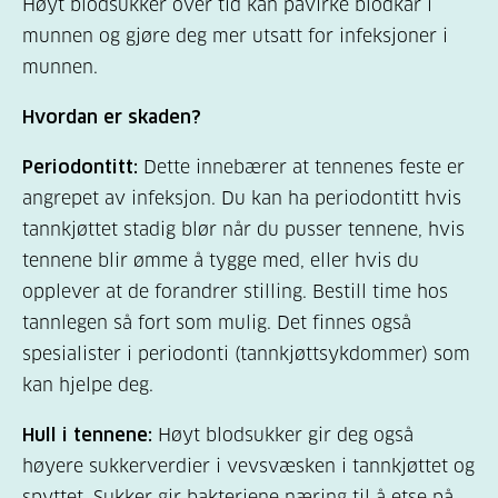
Høyt blodsukker over tid kan påvirke blodkar i
munnen og gjøre deg mer utsatt for infeksjoner i
munnen.
Hvordan er skaden?
Periodontitt:
Dette innebærer at tennenes feste er
angrepet av infeksjon. Du kan ha periodontitt hvis
tannkjøttet stadig blør når du pusser tennene, hvis
tennene blir ømme å tygge med, eller hvis du
opplever at de forandrer stilling. Bestill time hos
tannlegen så fort som mulig. Det finnes også
spesialister i periodonti (tannkjøttsykdommer) som
kan hjelpe deg.
Hull i tennene:
Høyt blodsukker gir deg også
høyere sukkerverdier i vevsvæsken i tannkjøttet og
spyttet. Sukker gir bakteriene næring til å etse på