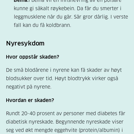
I beina vil en innsnevring av en pulsåre
kunne gi såkalt røykebein. Da får du smerter i
leggmusklene når du går. Sår gror dårlig. I verste
fall kan du få koldbrann.
Nyresykdom
Hvor oppstår skaden?
De små blodårene i nyrene kan få skader av høyt
blodsukker over tid. Høyt blodtrykk virker også
negativt på nyrene.
Hvordan er skaden?
Rundt 20-40 prosent av personer med diabetes får
diabetisk nyreskade. Begynnende nyreskade viser
seg ved økt mengde eggehvite (protein/albumin) i