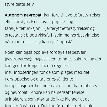
styre dette selv.
Autonom nevropati
kan føre til svetteforstyrrelser
eller forstyrrelser i øye-, pupille-, og
tårekjertelfunksjon. Hjerterytmeforstyrrelser og
ortostatisk blodtrykksfall (svimmelhet/besvimelse
når man reiser seg) kan også oppstå.
Noen kan også oppleve fordøyelsesbesvær
(gastroparese); magesekken tømmes saktere, og det
kan gi utfordringer med å regulere
insulindoseringen for de som plages med det.
Forstoppelse og
diaré
er også kjente
komplikasjoner hos noen av de som har diabetes
og nevropati. Andre kan ha nedsatt følelse i
urinblæren, som gjør at de ikke kjenner at de
trenger å gå på do. Det kan føre til at det samles