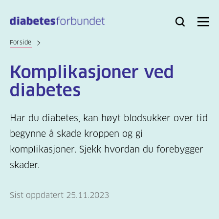
Til
hovedinnhold
Bli
Logg
Søk
Meny
medlem
inn
Forside
Komplikasjoner ved
diabetes
Har du diabetes, kan høyt blodsukker over tid
begynne å skade kroppen og gi
komplikasjoner. Sjekk hvordan du forebygger
skader.
Sist oppdatert 25.11.2023