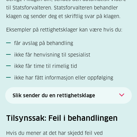
til Statsforvalteren. Statsforvalteren behandler
klagen og sender deg et skriftlig svar på klagen.
Eksempler på rettighetsklager kan være hvis du:
får avslag på behandling
ikke får henvisning til spesialist
ikke får time til rimelig tid
ikke har fått informasjon eller oppfølging
Slik sender du en rettighetsklage
1. Hvem klager:
Det er viktig at du i klagen
oppgir informasjon om deg selv, som navn,
Tilsynssak: Feil i behandlingen
adresse og telefonnummer.
Hvis du mener at det har skjedd feil ved