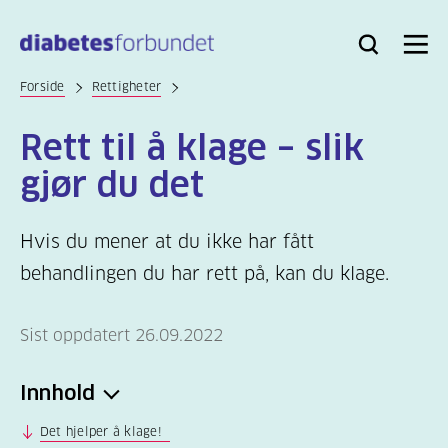
Til
hovedinnhold
Bli
Logg
Søk
Meny
medlem
inn
Forside
Rettigheter
Rett til å klage – slik
gjør du det
Hvis du mener at du ikke har fått
behandlingen du har rett på, kan du klage.
Sist oppdatert 26.09.2022
Innhold
Det hjelper å klage!