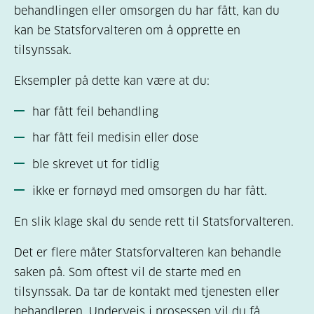
2. Hvem klager du på:
Videre må du
behandlingen eller omsorgen du har fått, kan du
oppgi hvilken virksomhet og tjeneste det er
kan be Statsforvalteren om å opprette en
du klager på, om det er hjemmesykepleien,
tilsynssak.
fastlege, sykehjem eller annen kommunal
Eksempler på dette kan være at du:
tjeneste. Rettes klagen mot tjenester ved et
sykehus og spesialisthelsetjenesten, er det
har fått feil behandling
viktig å informere om hvilket sykehus og del
har fått feil medisin eller dose
av sykehuset (klinikk, avdeling, sengepost) du
klager på.
ble skrevet ut for tidlig
ikke er fornøyd med omsorgen du har fått.
3. Hva klager du
på / hva skjedde:
Det er
viktig å gi en beskrivelse av hva som
En slik klage skal du sende rett til Statsforvalteren.
skjedde og tidspunktet det skjedde på.
Det er flere måter Statsforvalteren kan behandle
TIPS!
Opplever du at du blir behandlet på en
saken på. Som oftest vil de starte med en
dårlig og/eller feilaktig måte
tilsynssak. Da tar de kontakt med tjenesten eller
i helsevesenet, noter dato og tidspunkt for
behandleren. Underveis i prosessen vil du få