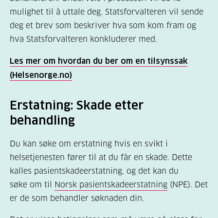
hendelsen. Selv om du ennå ikke er sikker på
mulighet til å uttale deg. Statsforvalteren vil sende
at du skal klage, er denne informasjonen
deg et brev som beskriver hva som kom fram og
viktig dersom du til slutt bestemmer deg for å
hva Statsforvalteren konkluderer med.
klage.
Les mer om hvordan du ber om en tilsynssak
4. Riktig adresse:
Det er viktig å finne
(Helsenorge.no)
adressen til den du skal klage på. Klagen skal
nemlig først sendes til det behandlingsstedet
Erstatning: Skade etter
du klager på. Det kan være en idé å be om
behandling
adressen til behandlingsstedets leder direkte,
slik at du er sikker på at
den som har det
Du kan søke om erstatning hvis en svikt i
øverste ansvaret
blir informert om hva som
helsetjenesten fører til at du får en skade. Dette
skjedde.
kalles pasientskadeerstatning, og det kan du
søke om til
Norsk pasientskadeerstatning
(NPE). Det
Hvem har øverste ansvar?:
er de som behandler søknaden din.
Klager du på et kommunalt
behandlingssted, er rådmannen øverste