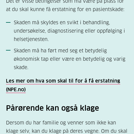
Det er visse betingelser som må være på plass for
leder
at du skal kunne få erstatning for en pasientskade:
Klager du på et behandlingstilbud ved et
Skaden må skyldes en svikt i behandling,
sykehus, er sykehusdirektøren øverste
undersøkelse, diagnostisering eller oppfølging i
leder.
helsetjenesten.
Klager du på et privat behandlingssted,
Skaden må ha ført med seg et betydelig
sendes klagen til øverste leder ved
økonomisk tap eller være en betydelig og varig
behandlingsstedet.
skade.
5. Skriftlig klage
:
Klagen skal sendes med
Les mer om hva som skal til for å få erstatning
brev. Send klagen som brev til
(NPE.no)
behandlingsstedets postadresse
,
og med kopi
til leder ved behandlingsstedet om du har
Pårørende kan også klage
lederens direkteadresse.
Dersom du har familie og venner som ikke kan
klage selv, kan du klage på deres vegne. Om du skal