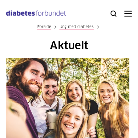
Til
hovedinnhold
Bli
Logg
Søk
Meny
medlem
inn
Forside
Ung med diabetes
Aktuelt