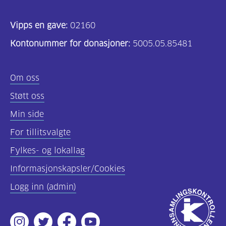
Vipps en gave:
02160
Kontonummer for donasjoner:
5005.05.85481
Om oss
Støtt oss
Min side
For tillitsvalgte
Fylkes- og lokallag
Informasjonskapsler/Cookies
Logg inn (admin)
Godkjent
av
Instagram
Twitter
Facebook
Youtube