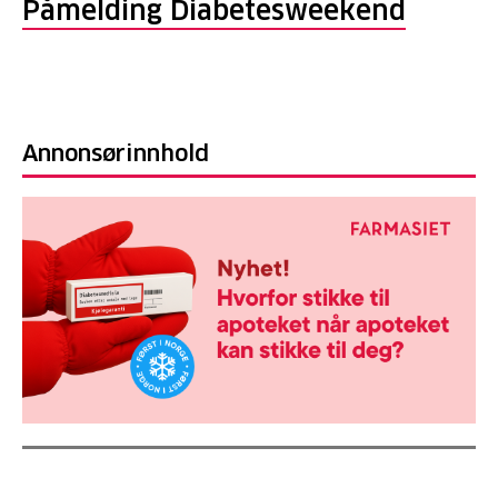
Påmelding Diabetesweekend
Annonsørinnhold