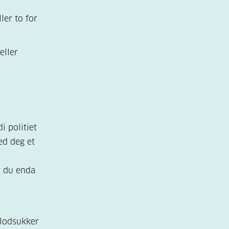
ler to for
eller
i politiet
med deg et
r du enda
blodsukker