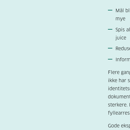
Mål bl
mye
Spis a
juice
Redus
Infor
Flere gan
ikke har s
identitet
dokument 
sterkere. 
fyllearres
Gode eksp