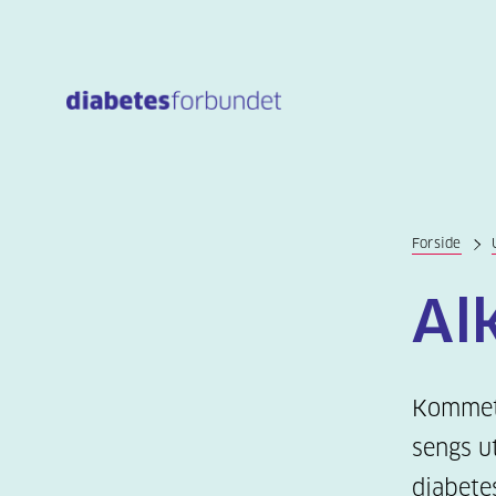
Til
hovedinnhold
Forside
Al
Kommet 
sengs ut
diabete