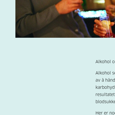
Alkohol o
Alkohol s
av å hånd
karbohydr
resultate
blodsukke
Her er no