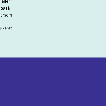
 eller
t også
Dersom
e
ukkeret