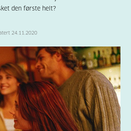
sket den første helt?
atert 24.11.2020