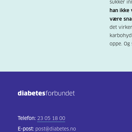
sukker in
han ikke 
være snak
det virke
karbohydr
oppe. Og 
Telefon:
23 05 18 00
E-post:
post@diabetes.no