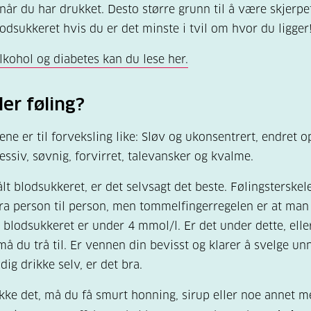
 når du har drukket. Desto større grunn til å være skjerpet
lodsukkeret hvis du er det minste i tvil om hvor du ligger
kohol og diabetes kan du lese her.
ller føling?
e er til forveksling like: Sløv og ukonsentrert, endret o
essiv, søvnig, forvirret, talevansker og kvalme.
lt blodsukkeret, er det selvsagt det beste. Følingsterskel
fra person til person, men tommelfingerregelen er at man
r blodsukkeret er under 4 mmol/l. Er det under dette, elle
 må du trå til. Er vennen din bevisst og klarer å svelge un
ig drikke selv, er det bra.
kke det, må du få smurt honning, sirup eller noe annet 