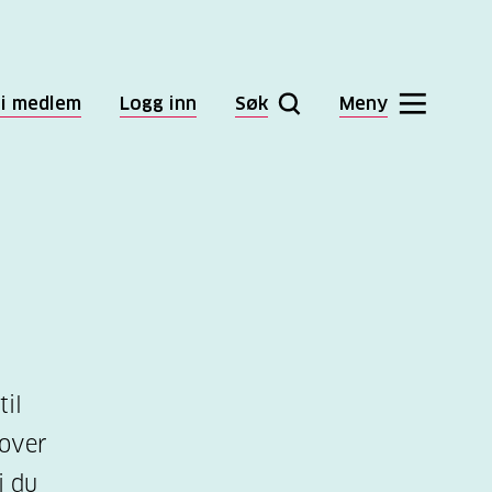
li medlem
Logg inn
Søk
Meny
til
 over
i du