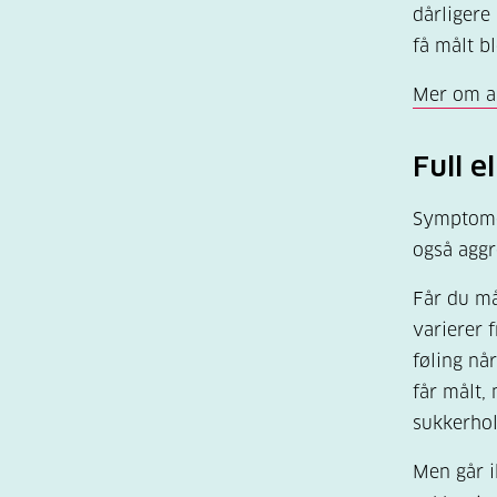
dårligere
få målt b
Mer om al
Full e
Symptomen
også aggr
Får du må
varierer 
føling nå
får målt,
sukkerhold
Men går i