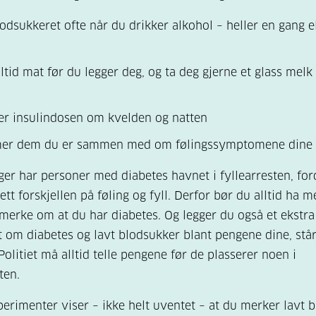
odsukkeret ofte når du drikker alkohol – heller en gang el
lltid mat før du legger deg, og ta deg gjerne et glass melk 
er insulindosen om kvelden og natten
mer dem du er sammen med om følingssymptomene dine
ger har personer med diabetes havnet i fyllearresten, ford
ett forskjellen på føling og fyll. Derfor bør du alltid ha 
smerke om at du har diabetes. Og legger du også et ekstra
om diabetes og lavt blodsukker blant pengene dine, stå
Politiet må alltid telle pengene før de plasserer noen i
ten.
erimenter viser – ikke helt uventet – at du merker lavt 