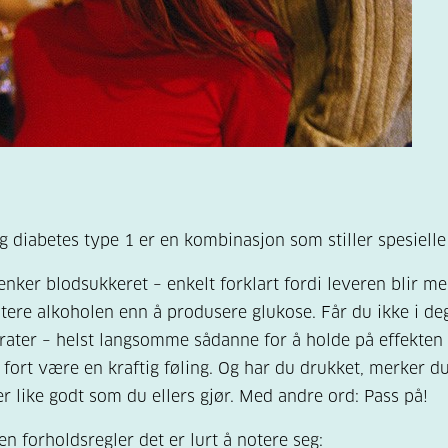
g diabetes type 1 er en kombinasjon som stiller spesielle
enker blodsukkeret – enkelt forklart fordi leveren blir me
tere alkoholen enn å produsere glukose. Får du ikke i de
ater – helst langsomme sådanne for å holde på effekten
t fort være en kraftig føling. Og har du drukket, merker du
r like godt som du ellers gjør. Med andre ord: Pass på!
en forholdsregler det er lurt å notere seg: