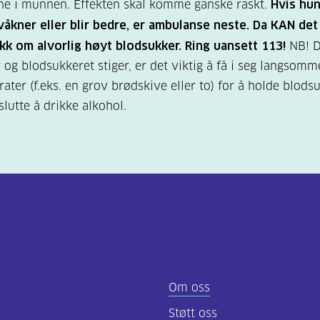
ne i munnen. Effekten skal komme ganske raskt.
Hvis hun
våkner eller blir bedre, er ambulanse neste. Da KAN de
k om alvorlig høyt blodsukker. Ring uansett 113!
NB! 
r og blodsukkeret stiger, er det viktig å få i seg langsomm
ater (f.eks. en grov brødskive eller to) for å holde blods
slutte å drikke alkohol.
Om oss
Støtt oss