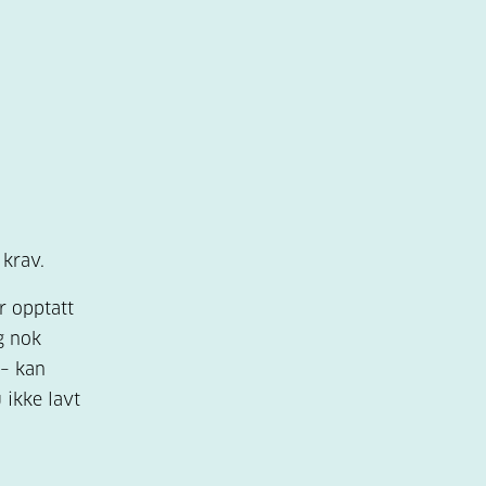
 krav.
r opptatt
g nok
 – kan
 ikke lavt