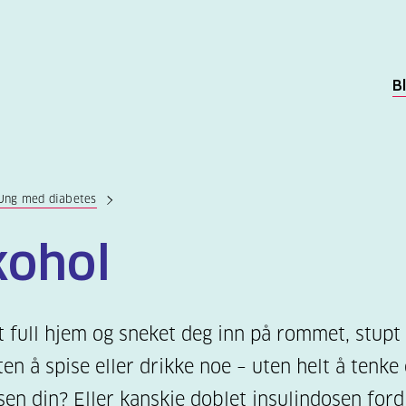
B
Ung med diabetes
kohol
full hjem og sneket deg inn på rommet, stupt 
en å spise eller drikke noe – uten helt å tenke
sen din? Eller kanskje doblet insulindosen ford