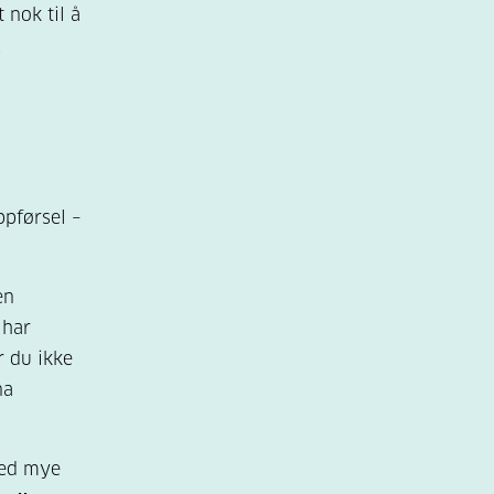
 nok til å
!
ppførsel –
en
 har
r du ikke
na
med mye