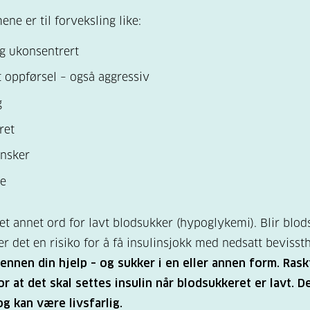
e er til forveksling like:
g ukonsentrert
 oppførsel – også aggressiv
g
ret
ansker
e
 et annet ord for lavt blodsukker (hypoglykemi). Blir blo
 er det en risiko for å få insulinsjokk med nedsatt bevisst
ennen din hjelp – og sukker i en eller annen form. Raskt
r at det skal settes insulin når blodsukkeret er lavt. D
 og kan være livsfarlig.