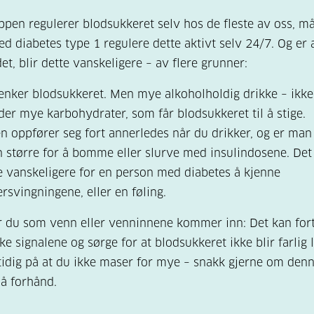
pen regulerer blodsukkeret selv hos de fleste av oss, m
d diabetes type 1 regulere dette aktivt selv 24/7. Og er 
et, blir dette vanskeligere – av flere grunner:
enker blodsukkeret. Men mye alkoholholdig drikke – ikke
der mye karbohydrater, som får blodsukkeret til å stige.
n oppfører seg fort annerledes når du drikker, og er man
n større for å bomme eller slurve med insulindosene. Det
vanskeligere for en person med diabetes å kjenne
rsvingningene, eller en føling.
r du som venn eller venninnene kommer inn: Det kan fort
ke signalene og sørge for at blodsukkeret ikke blir farlig 
idig på at du ikke maser for mye – snakk gjerne om den
å forhånd.