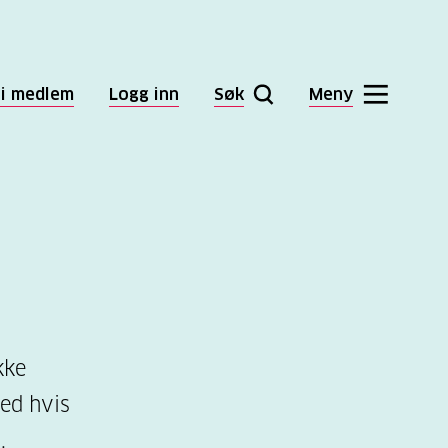
li medlem
Logg inn
Søk
Meny
kke
med hvis
.