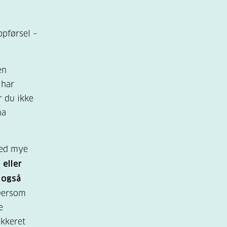
ppførsel –
en
 har
r du ikke
na
med mye
 eller
t også
Dersom
e
ukkeret