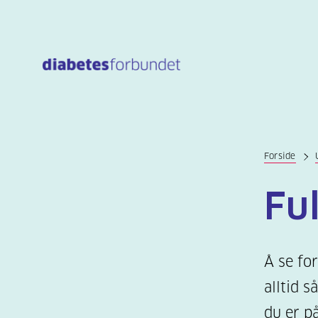
Til
hovedinnhold
Forside
Ful
Å se for
alltid s
du er p