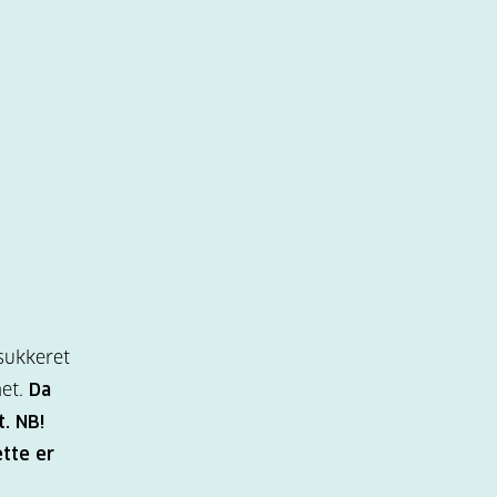
dsukkeret
het.
Da
. NB!
ette er