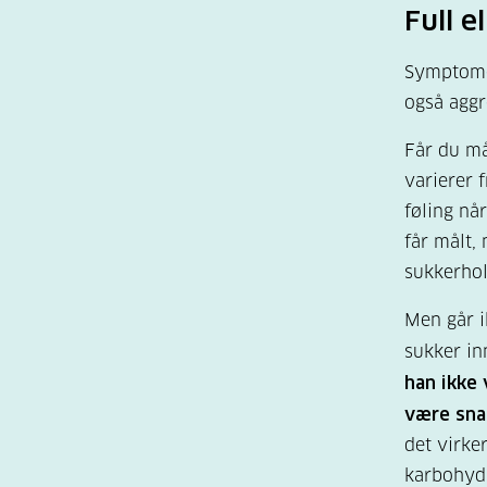
Full e
Symptomen
også aggr
Får du må
varierer 
føling nå
får målt,
sukkerhold
Men går i
sukker in
han ikke 
være snak
det virke
karbohydr