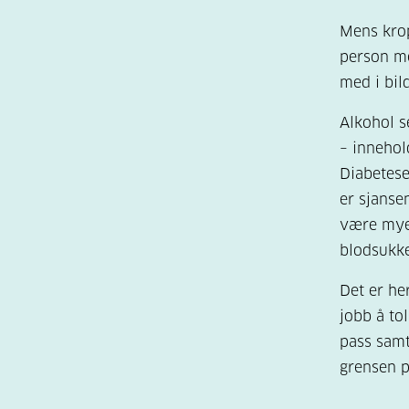
Mens krop
person me
med i bild
Alkohol s
– innehol
Diabetese
er sjanse
være mye 
blodsukke
Det er he
jobb å tol
pass samt
grensen p