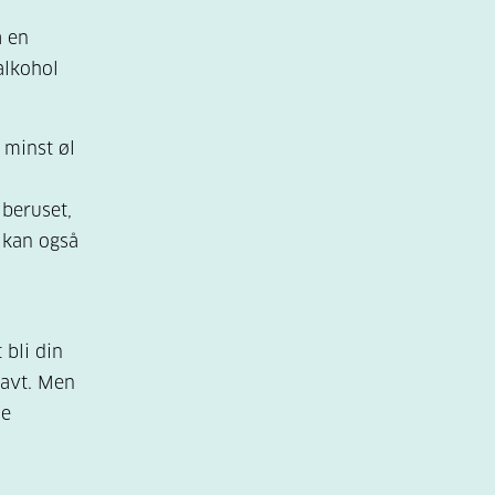
å en
alkohol
 minst øl
 beruset,
 kan også
 bli din
lavt. Men
ne