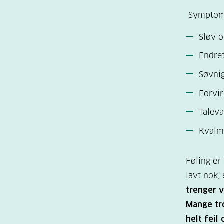
Symptomen
Sløv o
Endret
Søvni
Forvir
Talev
Kvalm
Føling er
lavt nok,
trenger v
Mange tro
helt feil