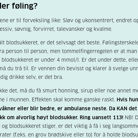
ller føling?
e er til forveksling like: Sløv og ukonsentrert, endret o
essiv, søvnig, forvirret, talevansker og kvalme.
lt blodsukkeret, er det selvsagt det beste. Følingsterskel
fra person til person, men tommelfingerregelen er at man
r blodsukkeret er under 4 mmol/l. Er det under dette, elle
 må du trå til. Er vennen din bevisst og klarer å svelge un
ig drikke selv, er det bra.
kke det, må du få smurt honning, sirup eller noe annet 
ne i munnen. Effekten skal komme ganske raskt.
Hvis hun
våkner eller blir bedre, er ambulanse neste. Da KAN de
k om alvorlig høyt blodsukker. Ring uansett 113!
NB! 
r og blodsukkeret stiger, er det viktig å få i seg langsomm
ater (f.eks. en grov brødskive eller to) for å holde blods