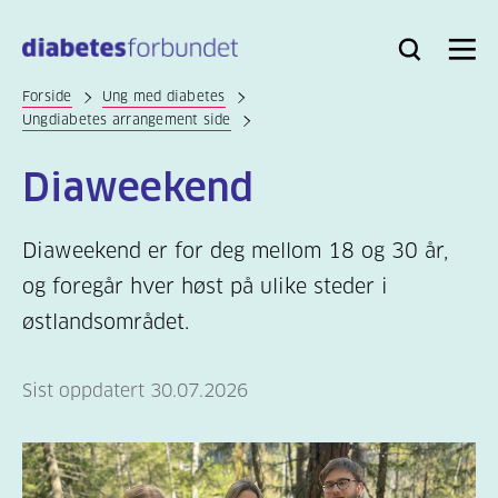
Til
hovedinnhold
Bli
Logg
Søk
Meny
medlem
inn
Forside
Ung med diabetes
Ungdiabetes arrangement side
Diaweekend
Diaweekend er for deg mellom 18 og 30 år,
og foregår hver høst på ulike steder i
østlandsområdet.
Sist oppdatert 30.07.2026