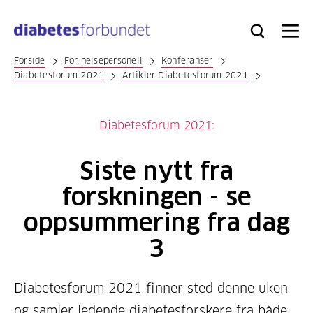
Til
hovedinnhold
Bli
Logg
Søk
Meny
medlem
inn
Forside
For helsepersonell
Konferanser
Diabetesforum 2021
Artikler Diabetesforum 2021
Diabetesforum 2021:
Siste nytt fra
forskningen - se
oppsummering fra dag
3
Diabetesforum 2021 finner sted denne uken
og samler ledende diabetesforskere fra både