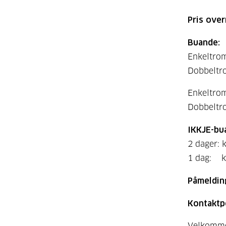
Pris over
Buande:
Enkeltrom
Dobbeltro
Enkeltrom
Dobbeltro
IKKJE-bu
2 dager: k
1 dag: kr
Påmeldin
Kontaktp
Velkomm