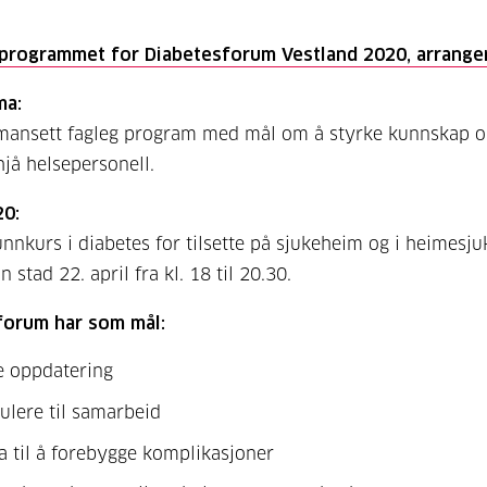
 programmet for Diabetesforum Vestland 2020, arranger
ma:
amansett fagleg program med mål om å styrke kunnskap 
hjå helsepersonell.
20:
unnkurs i diabetes for tilsette på sjukeheim og i heimesju
n stad 22. april fra kl. 18 til 20.30.
forum har som mål:
e oppdatering
ulere til samarbeid
a til å forebygge komplikasjoner