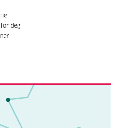
rne
 for deg
nner