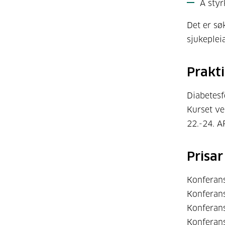
Å styr
Det er sø
sjukeplei
Prakt
Diabetesf
Kurset ve
22.-24. A
Prisar
Konferans
Konferans
Konferans
Konferans