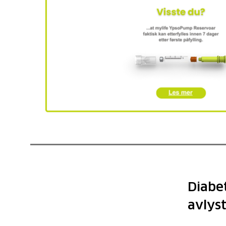
Diabe
avlys