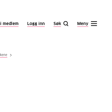
li medlem
Logg inn
Søk
Meny
lkene