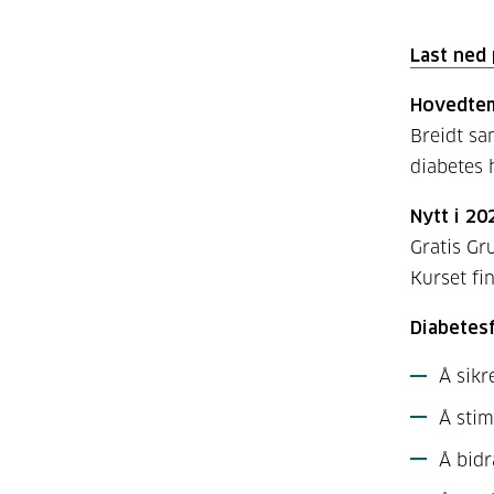
Last ned
Hovedte
Breidt s
diabetes 
Nytt i 20
Gratis Gr
Kurset fin
Diabetes
Å sikr
Å stim
Å bidr