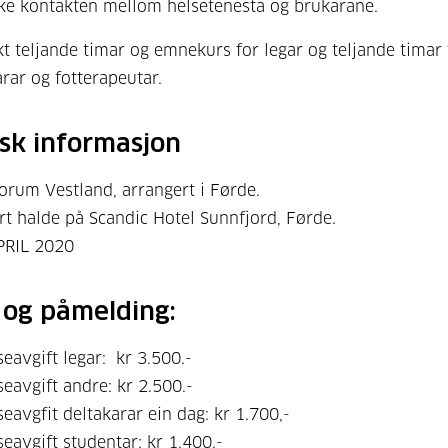
ke kontakten mellom helsetenesta og brukarane.
kt teljande timar og emnekurs for legar og teljande timar 
arar og fotterapeutar.
isk informasjon
orum Vestland, arrangert i Førde.
rt halde på Scandic Hotel Sunnfjord, Førde.
PRIL 2020
 og påmelding:
eavgift legar: kr 3.500.-
eavgift andre: kr 2.500.-
eavgfit deltakarar ein dag: kr 1.700,-
eavgift studentar: kr 1.400.-