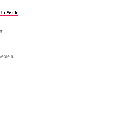
t i Førde
om
kepleia.