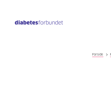
Til
hovedinnhold
Forside