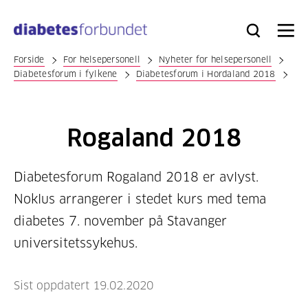
Til
hovedinnhold
Bli
Logg
Søk
Meny
medlem
inn
Forside
For helsepersonell
Nyheter for helsepersonell
Diabetesforum i fylkene
Diabetesforum i Hordaland 2018
Rogaland 2018
Diabetesforum Rogaland 2018 er avlyst.
Noklus arrangerer i stedet kurs med tema
diabetes 7. november på Stavanger
universitetssykehus.
Sist oppdatert 19.02.2020