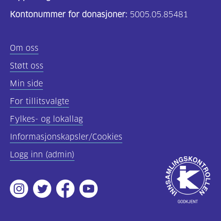
Kontonummer for donasjoner:
5005.05.85481
Om oss
Støtt oss
Min side
For tillitsvalgte
Fylkes- og lokallag
Informasjonskapsler/Cookies
Logg inn (admin)
Godkjent
av
Instagram
Twitter
Facebook
Youtube
Innsamlingsko