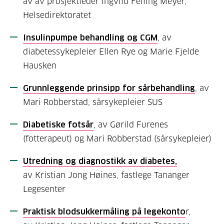
av av prosjektleder Ingvild Felling Meyer,
Helsedirektoratet
Insulinpumpe behandling og CGM
, av
diabetessykepleier Ellen Rye og Marie Fjelde
Hausken
Grunnleggende prinsipp for sårbehandling
, av
Mari Robberstad, sårsykepleier SUS
Diabetiske fotsår
, av Gørild Furenes
(fotterapeut) og Mari Robberstad (sårsykepleier)
Utredning og diagnostikk av diabetes,
av Kristian Jong Høines, fastlege Tananger
Legesenter
Praktisk blodsukkermåling på legekonto
r,