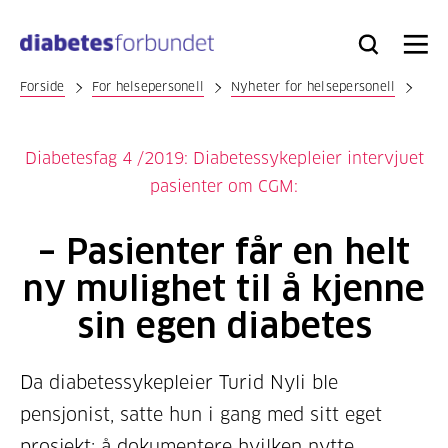
Til
hovedinnhold
Bli
Logg
Søk
Meny
medlem
inn
Forside
For helsepersonell
Nyheter for helsepersonell
Diabetesfag 4 /2019: Diabetessykepleier intervjuet
pasienter om CGM:
– Pasienter får en helt
ny mulighet til å kjenne
sin egen diabetes
Da diabetessykepleier Turid Nyli ble
pensjonist, satte hun i gang med sitt eget
prosjekt: å dokumentere hvilken nytte