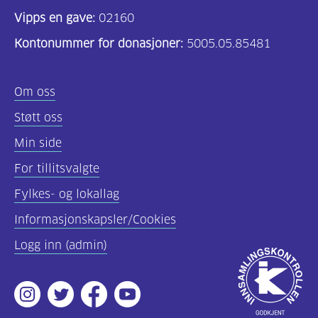
Vipps en gave:
02160
Kontonummer for donasjoner:
5005.05.85481
Om oss
Støtt oss
Min side
For tillitsvalgte
Fylkes- og lokallag
Informasjonskapsler/Cookies
Logg inn (admin)
Godkjent
av
Instagram
Twitter
Facebook
Youtube
Innsamlingsko