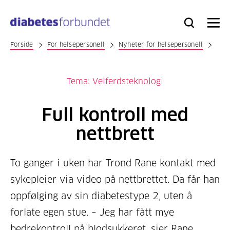
Til
hovedinnhold
Bli
Logg
Søk
Meny
medlem
inn
Forside
For helsepersonell
Nyheter for helsepersonell
Tema: Velferdsteknologi
Full kontroll med
nettbrett
To ganger i uken har Trond Rane kontakt med
sykepleier via video på nettbrettet. Da får han
oppfølging av sin diabetestype 2, uten å
forlate egen stue. – Jeg har fått mye
bedrekontroll på blodsukkeret, sier Rane