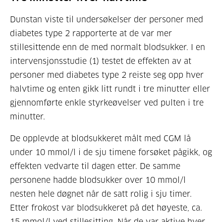
Dunstan viste til undersøkelser der personer med
diabetes type 2 rapporterte at de var mer
stillesittende enn de med normalt blodsukker. I en
intervensjonsstudie (1) testet de effekten av at
personer med diabetes type 2 reiste seg opp hver
halvtime og enten gikk litt rundt i tre minutter eller
gjennomførte enkle styrkeøvelser ved pulten i tre
minutter.
De opplevde at blodsukkeret målt med CGM lå
under 10 mmol/l i de sju timene forsøket pågikk, og
effekten vedvarte til dagen etter. De samme
personene hadde blodsukker over 10 mmol/l
nesten hele døgnet når de satt rolig i sju timer.
Etter frokost var blodsukkeret på det høyeste, ca.
15 mmol/l ved stillesitting. Når de var aktive hver