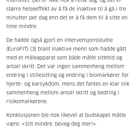
intensitet. Det er ikke nok å reise seg, og det er
større helseeffekt av å få de inaktive til å gå i tre
minutter per dag enn det er å få dem til å sitte en
time mindre.
De hadde også gjort en intervensjonsstudie
(EuroFIT) (3) blant inaktive menn som hadde gått
med et måleapparat som både målte sittetid og
antall skritt. Det var ingen sammenheng mellom
endring i stillesitting og endring i biomarkører for
hjerte- og karsykdom, mens det fantes en klar slik
sammenheng mellom antall skritt og bedring i
risikomarkørene.
Konklusjonen ble nok likevel at budskapet måtte
være: «Sitt mindre, beveg deg mer!».