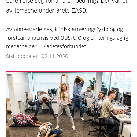
bare reise seg for å få en bedring? Det var et
av temaene under årets EASD.
Av Anne-Marie Aas, klinisk ernæringsfysiolog og
førsteamanuensis ved OUS/UiO og ernæringsfaglig
medarbeider i Diabetesforbundet
Sist oppdatert 02.11.2020