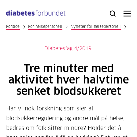
Til
hovedinnhold
Bli
Logg
Søk
Meny
medlem
inn
Forside
For helsepersonell
Nyheter for helsepersonell
Diabetesfag 4/2019:
Tre minutter med
aktivitet hver halvtime
senket blodsukkeret
Har vi nok forskning som sier at
blodsukkerregulering og andre mål på helse,
bedres om folk sitter mindre? Holder det å