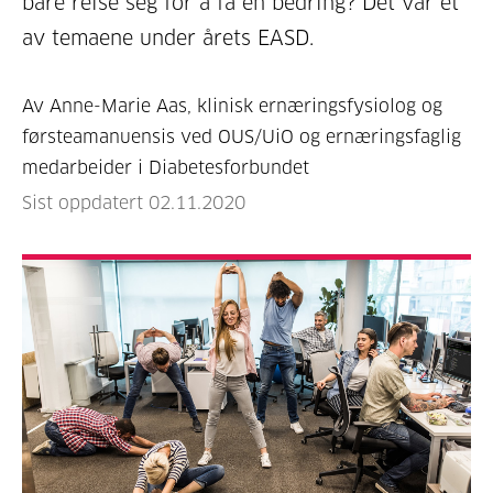
bare reise seg for å få en bedring? Det var et
av temaene under årets EASD.
Av Anne-Marie Aas, klinisk ernæringsfysiolog og
førsteamanuensis ved OUS/UiO og ernæringsfaglig
medarbeider i Diabetesforbundet
Sist oppdatert 02.11.2020