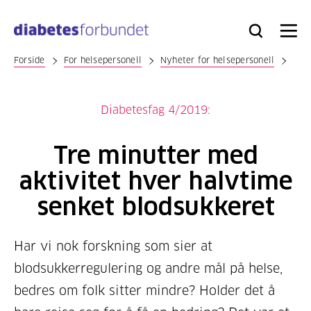
Til
hovedinnhold
Bli
Logg
Søk
Meny
medlem
inn
Forside
For helsepersonell
Nyheter for helsepersonell
Diabetesfag 4/2019:
Tre minutter med
aktivitet hver halvtime
senket blodsukkeret
Har vi nok forskning som sier at
blodsukkerregulering og andre mål på helse,
bedres om folk sitter mindre? Holder det å