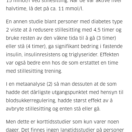
15 mmol/l ved stillesitting. Når de var aktive hver
halvtime, lå det på ca. 11 mmol/l.
En annen studie blant personer med diabetes type
2 viste at å redusere stillesitting med 4,5 timer og
bruke resten av den våkne tida til å gå (3 timer)
eller stå (4 timer), ga signifikant bedring i fastende
insulin, insulinresistens og triglyserider. Effekten
var også bedre enn hos de som erstattet en time
med stillesitting trening.
I en metaanalyse (2) så man dessuten at de som
hadde det dårligste utgangspunktet med hensyn til
blodsukkerregulering, hadde størst effekt av å
avbryte stillesitting og enten stå eller gå.
Men dette er korttidsstudier som kun varer noen
dager. Det finnes ingen langtidsstudier på personer