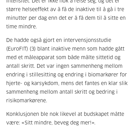
intensitet. Det er ikke nok å reise seg, og det er
større helseeffekt av å få de inaktive til å gå i tre
minutter per dag enn det er å få dem til å sitte en
time mindre.
De hadde også gjort en intervensjonsstudie
(EuroFIT) (3) blant inaktive menn som hadde gått
med et måleapparat som både målte sittetid og
antall skritt. Det var ingen sammenheng mellom
endring i stillesitting og endring i biomarkører for
hjerte- og karsykdom, mens det fantes en klar slik
sammenheng mellom antall skritt og bedring i
risikomarkørene.
Konklusjonen ble nok likevel at budskapet måtte
være: «Sitt mindre, beveg deg mer!».