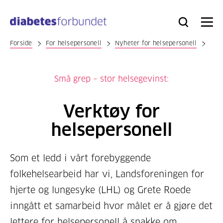
Til
hovedinnhold
Bli
Logg
Søk
Meny
medlem
inn
Forside
For helsepersonell
Nyheter for helsepersonell
Små grep – stor helsegevinst:
Verktøy for
helsepersonell
Som et ledd i vårt forebyggende
folkehelsearbeid har vi, Landsforeningen for
hjerte og lungesyke (LHL) og Grete Roede
inngått et samarbeid hvor målet er å gjøre det
lettere for helsepersonell å snakke om