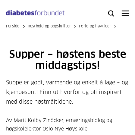
Til
hovedinnhold
Bli
Logg
Søk
Meny
medlem
inn
Forside
Kosthold og oppskrifter
Ferie og høytider
Supper – høstens beste
middagstips!
Suppe er godt, varmende og enkelt å lage – og
kjempesunt! Finn ut hvorfor og bli inspirert
med disse høstmåltidene.
Av Marit Kolby Zinöcker, ernæringsbiolog og
høgskolelektor Oslo Nye Høyskole