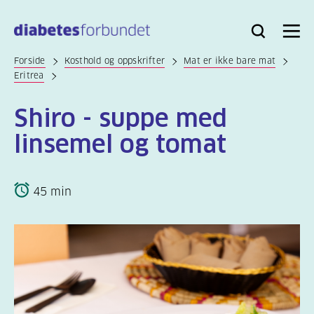
Til
hovedinnhold
Bli
Logg
Søk
Meny
medlem
inn
Forside
Kosthold og oppskrifter
Mat er ikke bare mat
Eritrea
Shiro - suppe med
linsemel og tomat
45 min