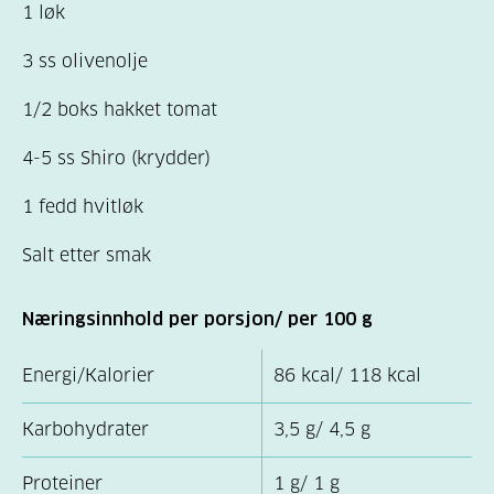
1 løk
3 ss olivenolje
1/2 boks hakket tomat
4-5 ss Shiro (krydder)
1 fedd hvitløk
Salt etter smak
Næringsinnhold per porsjon/ per 100 g
Energi/Kalorier
86 kcal/ 118 kcal
Karbohydrater
3,5 g/ 4,5 g
Proteiner
1 g/ 1 g