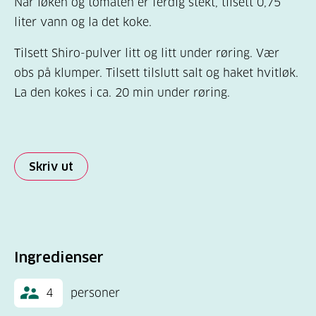
Når løken og tomaten er ferdig stekt, tilsett 0,75
liter vann og la det koke.
Tilsett Shiro-pulver litt og litt under røring. Vær
obs på klumper. Tilsett tilslutt salt og haket hvitløk.
La den kokes i ca. 20 min under røring.
Skriv ut
Ingredienser
4
personer