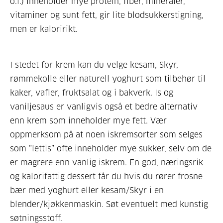
o.l.) inneholder mye protein, fiber, mineraler,
vitaminer og sunt fett, gir lite blodsukkerstigning,
men er kaloririkt.
I stedet for krem kan du velge kesam, Skyr,
rømmekolle eller naturell yoghurt som tilbehør til
kaker, vafler, fruktsalat og i bakverk. Is og
vaniljesaus er vanligvis også et bedre alternativ
enn krem som inneholder mye fett. Vær
oppmerksom på at noen iskremsorter som selges
som ”lettis” ofte inneholder mye sukker, selv om de
er magrere enn vanlig iskrem. En god, næringsrik
og kalorifattig dessert får du hvis du rører frosne
bær med yoghurt eller kesam/Skyr i en
blender/kjøkkenmaskin. Søt eventuelt med kunstig
søtningsstoff.