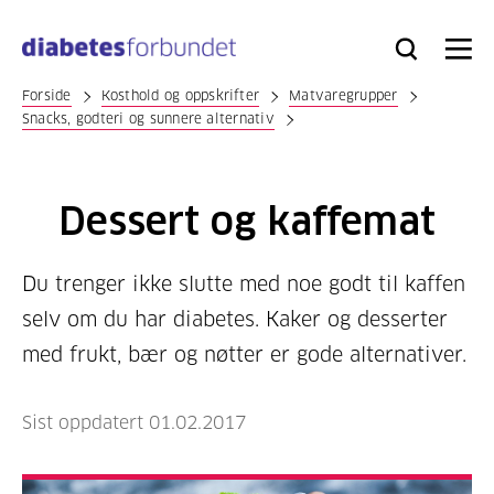
Til
hovedinnhold
Bli
Logg
Søk
Meny
medlem
inn
Forside
Kosthold og oppskrifter
Matvaregrupper
Snacks, godteri og sunnere alternativ
Dessert og kaffemat
Du trenger ikke slutte med noe godt til kaffen
selv om du har diabetes. Kaker og desserter
med frukt, bær og nøtter er gode alternativer.
Sist oppdatert 01.02.2017