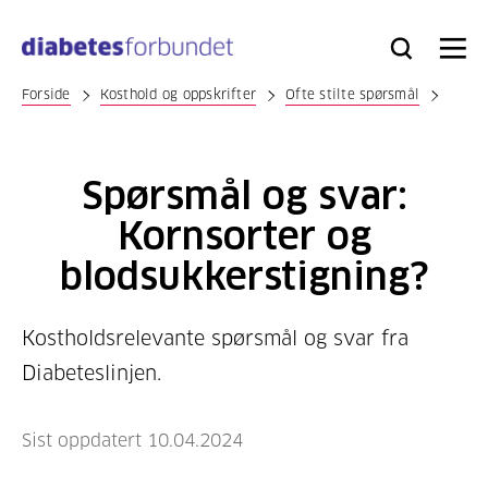
Til
hovedinnhold
Bli
Logg
Søk
Meny
medlem
inn
Forside
Kosthold og oppskrifter
Ofte stilte spørsmål
Spørsmål og svar:
Kornsorter og
blodsukkerstigning?
Kostholdsrelevante spørsmål og svar fra
Diabeteslinjen.
Sist oppdatert 10.04.2024