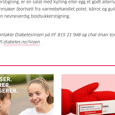
stigning, er en salat med kylling eller egg et godt alterna
nnsaker (bortsett fra varmebehandlet potet, kålrot og gul
en nevneverdig blodsukkerstigning.
ntakte Diabeteslinjen på tlf. 815 21 948 og chat (man-tor
tt
diabetes.no/linjen
.