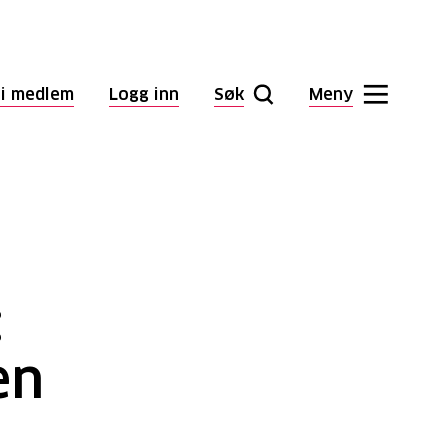
li medlem
Logg inn
Søk
Meny
:
en