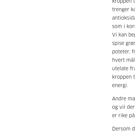
kroppen t
trenger k
antioksid
som i kor
Vi kan be
spise grø
poteter, 
hvert mål
utelate f
kroppen t
energi.
Andre mat
og vil de
er rike på
Dersom du