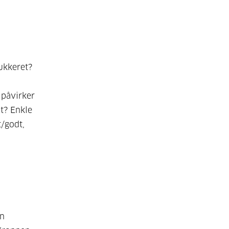
ukkeret?
 påvirker
at? Enkle
/godt,
en