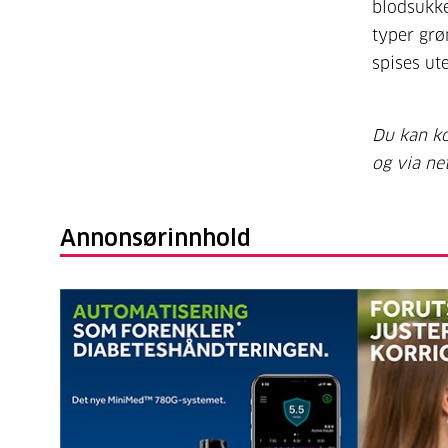
blodsukker
typer grø
spises ut
Du kan ko
og via ne
Annonsørinnhold