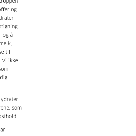
 Kroppen
offer og
drater,
stigning.
r og å
melk,
e til
 vi ikke
 som
dig
hydrater
rene, som
osthold.
bar