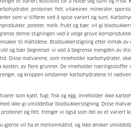
renger et variert kosthold for å holde seg sunn og frisk.
arbohydrater, proteiner, fett, vitaminer, mineraler, sporst
anter som vi tilfører ved å spise variert og sunt. Karbohy
nprodukter, poteter, melk, frukt og bær, vil gi blodsukker
grense denne stigningen ved å velge grove kornprodukte
nnsaker til måltidene. Blodsukkerstigning etter inntak av 
frukt og bær begrenser vi ved å begrense mengden av diss
tid. Disse matvarene, som inneholder karbohydrater, skal
ra kosten, av flere grunner. De inneholder næringsstoffer
renger, og kroppen omdanner karbohydratene til nødven
varer som kjøtt, fugl, fisk og egg, inneholder ikke karbo
rmed ikke gi umiddelbar blodsukkerstigning. Disse matva
 proteiner og fett, trenger vi også som del av et variert k
 gjerne vil ha et mellommåltid, og ikke ønsker umiddel