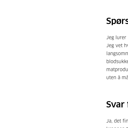
Spør
Jeg lurer
Jeg vet h
langsomme
blodsukke
matproduk
uten å må
Svar 
Ja, det f