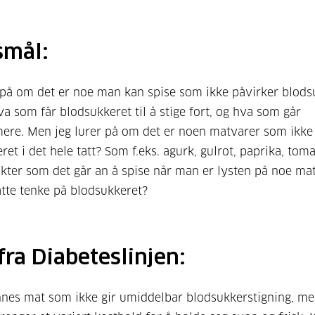
smål:
 på om det er noe man kan spise som ikke påvirker blods
va som får blodsukkeret til å stige fort, og hva som går
re. Men jeg lurer på om det er noen matvarer som ikke
ret i det hele tatt? Som f.eks. agurk, gulrot, paprika, tom
ter som det går an å spise når man er lysten på noe mat
tte tenke på blodsukkeret?
fra Diabeteslinjen:
innes mat som ikke gir umiddelbar blodsukkerstigning, m