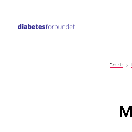
Til
hovedinnhold
Forside
M