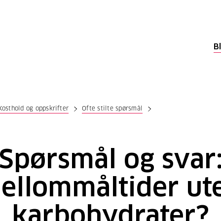
B
Kosthold og oppskrifter
Ofte stilte spørsmål
Spørsmål og svar
ellommåltider ut
karbohydrater?