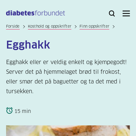
Til
hovedinnhold
Bli
Logg
Søk
Meny
medlem
inn
Forside
Kosthold og oppskrifter
Finn oppskrifter
Egghakk
Egghakk eller er veldig enkelt og kjempegodt!
Server det på hjemmelaget brød til frokost,
eller smør det på baguetter og ta det med i
tursekken.
15 min