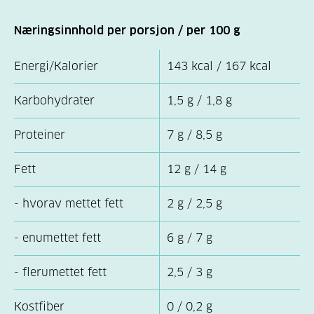
Næringsinnhold per porsjon / per 100 g
Energi/Kalorier
143 kcal / 167 kcal
Karbohydrater
1,5 g / 1,8 g
Proteiner
7 g / 8,5 g
Fett
12 g / 14 g
- hvorav mettet fett
2 g / 2,5 g
- enumettet fett
6 g / 7 g
- flerumettet fett
2,5 / 3 g
Kostfiber
0 / 0,2 g