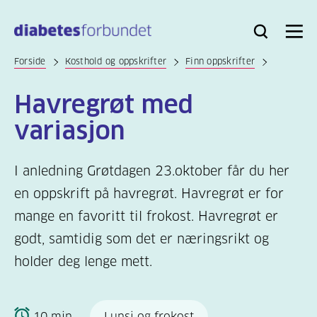
Til
hovedinnhold
Bli
Logg
Søk
Meny
medlem
inn
Forside
Kosthold og oppskrifter
Finn oppskrifter
Havregrøt med
variasjon
I anledning Grøtdagen 23.oktober får du her
en oppskrift på havregrøt. Havregrøt er for
mange en favoritt til frokost. Havregrøt er
godt, samtidig som det er næringsrikt og
holder deg lenge mett.
10 min
Lunsj og frokost