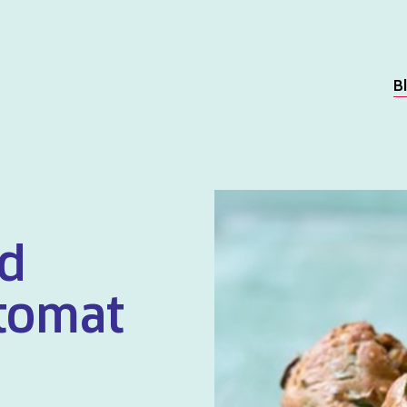
B
d
ytomat