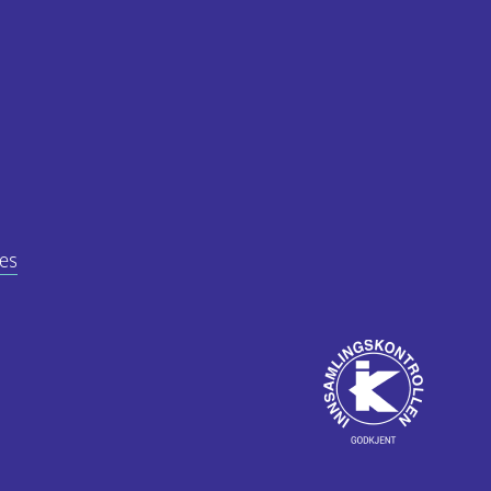
es
Godkjent
av
ube
Innsamlingskontrol