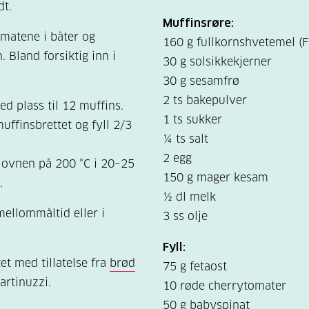
dt.
Muffinsrøre:
tomatene i båter og
160 g fullkornshvetemel (F
 Bland forsiktig inn i
30 g solsikkekjerner
30 g sesamfrø
2 ts bakepulver
d plass til 12 muffins.
1 ts sukker
uffinsbrettet og fyll 2/3
¼ ts salt
2 egg
 ovnen på 200 °C i 20–25
150 g mager kesam
.
½ dl melk
ellommåltid eller i
3 ss olje
Fyll:
et med tillatelse fra
brød
75 g fetaost
artinuzzi.
10 røde cherrytomater
50 g babyspinat