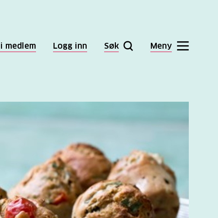
li medlem
Logg inn
Søk
Meny