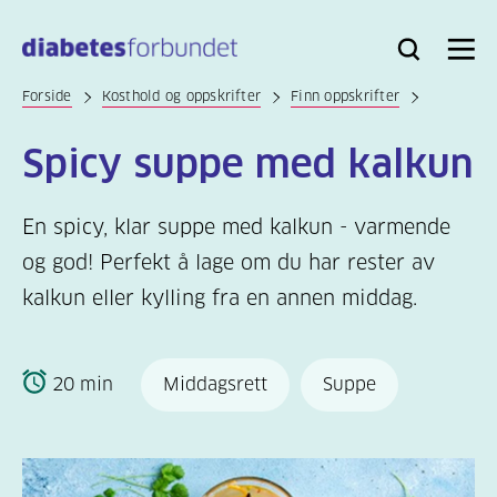
Til
hovedinnhold
Bli
Logg
Søk
Meny
medlem
inn
Forside
Kosthold og oppskrifter
Finn oppskrifter
Spicy suppe med kalkun
En spicy, klar suppe med kalkun - varmende
og god! Perfekt å lage om du har rester av
kalkun eller kylling fra en annen middag.
20 min
Middagsrett
Suppe