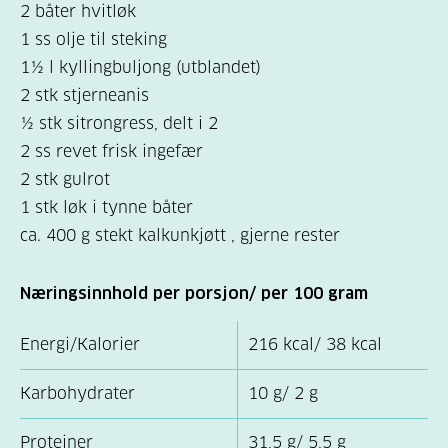
2 båter hvitløk
1 ss olje til steking
1½ l kyllingbuljong (utblandet)
2 stk stjerneanis
½ stk sitrongress, delt i 2
2 ss revet frisk ingefær
2 stk gulrot
1 stk løk i tynne båter
ca. 400 g stekt kalkunkjøtt , gjerne rester
Næringsinnhold per porsjon/ per 100 gram
Energi/Kalorier
216 kcal/ 38 kcal
Karbohydrater
10 g/ 2 g
Proteiner
31,5 g/ 5,5 g