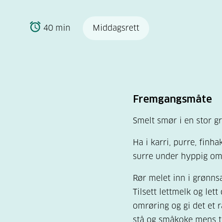
40 min
Middagsrett
Fremgangsmåte
Smelt smør i en stor g
Ha i karri, purre, finha
surre under hyppig omr
Rør melet inn i grønnsa
Tilsett lettmelk og let
omrøring og gi det et 
stå og småkoke mens to