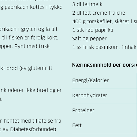
3 dl lettmelk
og paprikaen kuttes i tykke
2 dl lett crème fraîche
400 g torskefilet, skåret i 
rikaen i gryten og la alt
1 stk rød paprika
 til fisken er ferdig kokt.
Salt og pepper
epper. Pynt med frisk
1 ss frisk basilikum, finhak
Næringsinnhold per porsj
t brød (ev glutenfritt
Energi/Kalorier
nkluderer ikke brød og er
Karbohydrater
.
Proteiner
r hentet med tillatelse fra
Fett
t av Diabetesforbundet)