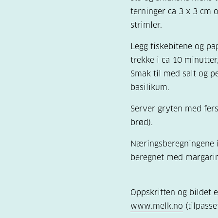
terninger ca 3 x 3 cm 
strimler.
Legg fiskebitene og pap
trekke i ca 10 minutter,
Smak til med salt og p
basilikum.
Server gryten med fersk
brød).
Næringsberegningene i
beregnet med margarin
Oppskriften og bildet e
www.melk.no
(tilpasse