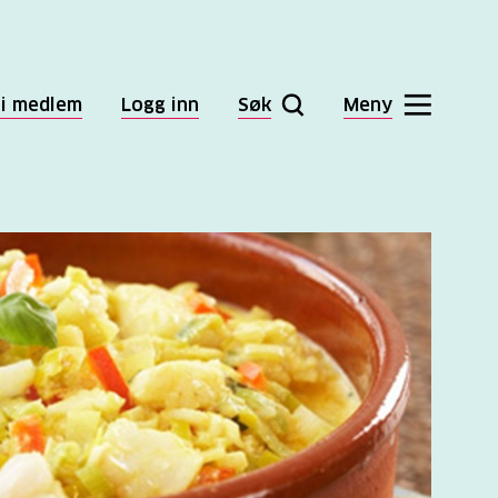
li medlem
Logg inn
Søk
Meny