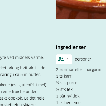
Ingredienser
ryte ved middels varme.
4
personer
kket løk og hvitløk. La det
2 ss smør eller margarin
øring i ca 5 minutter.
1 ts karri
½ stk purre
kene (ev. glutenfritt mel).
½ stk løk
t crème fraîche under
1 båt hvitløk
raskt oppkok. La det hele
1 ss hvetemel
rskefileten skjæres i