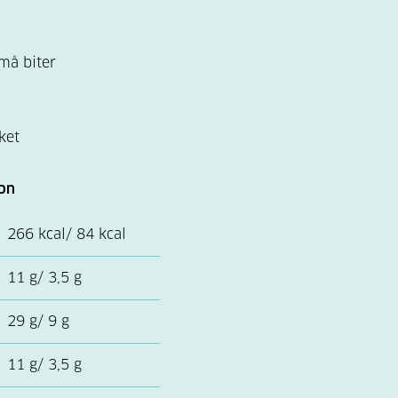
små biter
ket
on
266 kcal/ 84 kcal
11 g/ 3,5 g
29 g/ 9 g
11 g/ 3,5 g