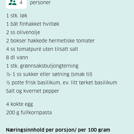
4
personer
1 stk. løk
1 båt finhakket hvitløk
2 ss olivenolje
2 bokser hakkede hermetiske tomater
4 ss tomatpuré uten tilsatt salt
8 dl vann
1 stk. grønnsaksbuljongterning
½-1 ss sukker eller søtning (smak til)
½ potte frisk basilikum, ev. litt tørket basilikum
Salt og kvernet pepper
4 kokte egg
200 g fullkornpasta
Næringsinnhold per porsjon/ per 100 gram