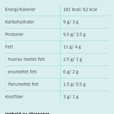
Energi/Kalorier
181 kcal/ 62 kcal
Karbohydrater
9 g/ 3 g
Proteiner
9,5 g/ 3,5 g
Fett
11 g/ 4 g
- hvorav mettet fett
2,5 g/ 1 g
- enumettet fett
6 g/ 2 g
- flerumettet fett
1,5 g/ 0,5 g
Kostfiber
3 g/ 1 g
Innhold av allergener