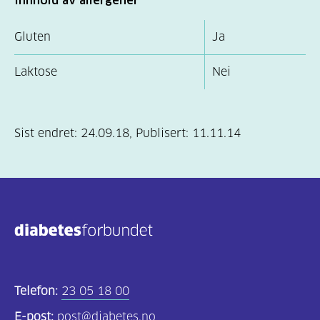
Gluten
Ja
Laktose
Nei
Sist endret:
24.09.18
,
Publisert:
11.11.14
Telefon:
23 05 18 00
E-post:
post@diabetes.no