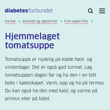
Til
hovedinnhold
Bli
Logg
Søk
Meny
medlem
inn
Forside
Kosthold og oppskrifter
Finn oppskrifter
Hjemmelaget
tomatsuppe
Tomatsuppe er nydelig på kalde høst- og
vinterdager. Det er også god turmat. Lag
tomatsuppen dagen før og ha den i en tett
boks i kjøleskapet. Varm, opp og ha på termos.
Du kan også ha den med kald, og varme på
primus eller på bålet.