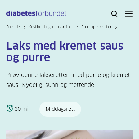
Til
hovedinnhold
Bli
Logg
Søk
Meny
medlem
inn
Forside
Kosthold og oppskrifter
Finn oppskrifter
Laks med kremet saus
og purre
Prøv denne lakseretten, med purre og kremet
saus. Nydelig, sunn og mettende!
30 min
Middagsrett