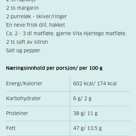
2 ss margarin
2 purreløk - skiver/ringer
En neve frisk dill, hakket
Ca. 2 - 3 dl matfløte, gjerne Vita Hjertego matfløte.
2 ts saft av sitron
Salt og pepper
Næringsinnhold per porsjon/ per 100 g
Energi/Kalorier
602 kcal/ 174 kcal
Karbohydrater
6 g/ 2 g
Proteiner
38 g/ 11 g
Fett
47 g/ 13,5 g