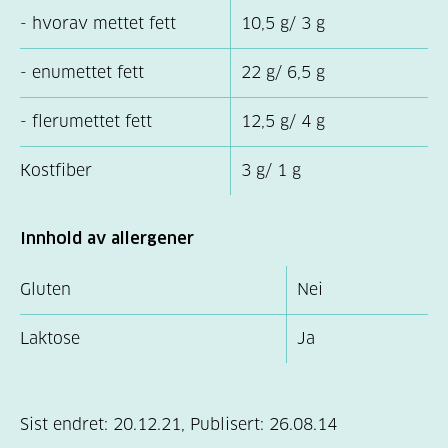
- hvorav mettet fett
10,5 g/ 3 g
- enumettet fett
22 g/ 6,5 g
- flerumettet fett
12,5 g/ 4 g
Kostfiber
3 g/ 1 g
Innhold av allergener
Gluten
Nei
Laktose
Ja
Sist endret:
20.12.21
,
Publisert:
26.08.14