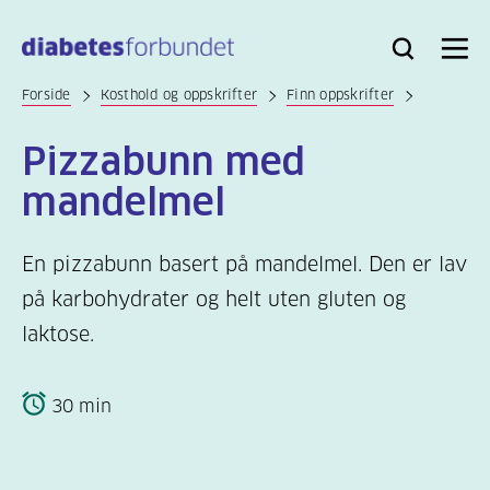
Til
hovedinnhold
Bli
Logg
Søk
Meny
medlem
inn
Forside
Kosthold og oppskrifter
Finn oppskrifter
Pizzabunn med
mandelmel
En pizzabunn basert på mandelmel. Den er lav
på karbohydrater og helt uten gluten og
laktose.
30 min