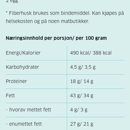
2 egg
* Fiberhusk brukes som bindemiddel. Kan kjøpes på
helsekosten og på noen matbutikker.
Næringsinnhold per porsjon/ per 100 gram
Energi/Kalorier
490 kcal/ 388 kcal
Karbohydrater
4,5 g/ 3,5 g
Proteiner
18 g/ 14 g
Fett
43 g/ 34 g
- hvorav mettet fett
4 g/ 3 g
- enumettet fett
27 g/ 21 g