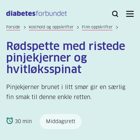
Til
hovedinnhold
Bli
Logg
Søk
Meny
medlem
inn
Forside
Kosthold og oppskrifter
Finn oppskrifter
Rødspette med ristede
pinjekjerner og
hvitløksspinat
Pinjekjerner brunet i litt smør gir en særlig
fin smak til denne enkle retten.
30 min
Middagsrett