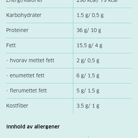
Energi/Kalorier
296 kcal/ 79 kcal
Karbohydrater
1,5 g/ 0,5 g
Proteiner
36 g/ 10 g
Fett
15,5 g/ 4 g
- hvorav mettet fett
2 g/ 0,5 g
- enumettet fett
6 g/ 1,5 g
- flerumettet fett
5 g/ 1,5 g
Kostfiber
3,5 g/ 1 g
Innhold av allergener