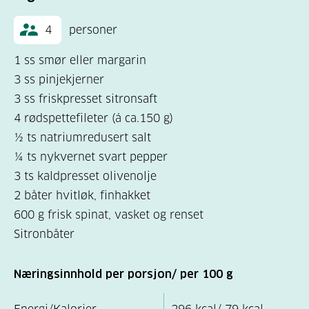
4
personer
1 ss smør eller margarin
3 ss pinjekjerner
3 ss friskpresset sitronsaft
4 rødspettefileter (á ca.150 g)
½ ts natriumredusert salt
¼ ts nykvernet svart pepper
3 ts kaldpresset olivenolje
2 båter hvitløk, finhakket
600 g frisk spinat, vasket og renset
Sitronbåter
Næringsinnhold per porsjon/ per 100 g