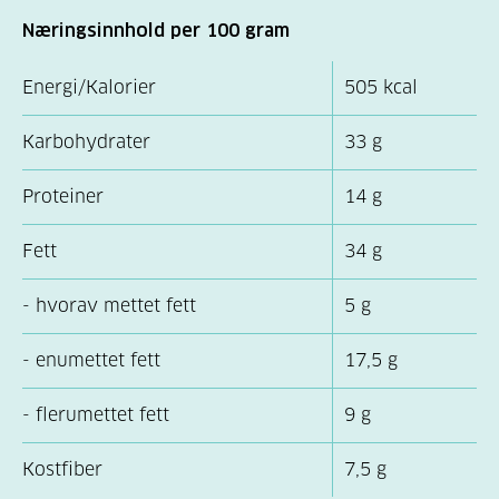
Næringsinnhold per 100 gram
Energi/Kalorier
505 kcal
Karbohydrater
33 g
Proteiner
14 g
Fett
34 g
- hvorav mettet fett
5 g
- enumettet fett
17,5 g
- flerumettet fett
9 g
Kostfiber
7,5 g