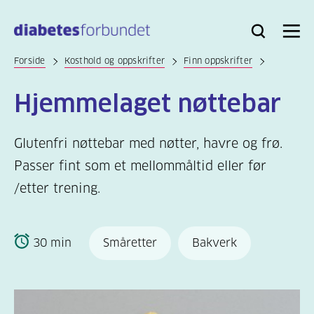
Til
hovedinnhold
Bli
Logg
Søk
Meny
medlem
inn
Forside
Kosthold og oppskrifter
Finn oppskrifter
Hjemmelaget nøttebar
Glutenfri nøttebar med nøtter, havre og frø.
Passer fint som et mellommåltid eller før
/etter trening.
30 min
Småretter
Bakverk