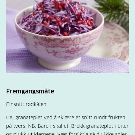
Fremgangsmåte
Finsnitt rødkålen.
Del granateplet ved å skjære et snitt rundt frukten
på tvers. NB. Bare i skallet. Brekk granateplet i biter
og plukk ut kjernene. Vær forsiktig så du ikke søler