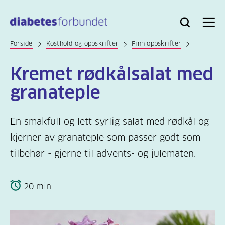
Til
hovedinnhold
Bli
Logg
Søk
Meny
medlem
inn
Forside
Kosthold og oppskrifter
Finn oppskrifter
Kremet rødkålsalat med
granateple
En smakfull og lett syrlig salat med rødkål og
kjerner av granateple som passer godt som
tilbehør - gjerne til advents- og julematen.
20 min