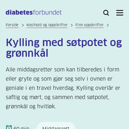
Til
hovedinnhold
Bli
Logg
Søk
Meny
medlem
inn
Forside
Kosthold og oppskrifter
Finn oppskrifter
Kylling med søtpotet og
grønnkål
Alle middagsretter som kan tilberedes i form
eller gryte og som gjør seg selv i ovnen er
geniale i en travel hverdag. Kylling overlår er
saftig og mørt, og sammen med søtpotet,
grønnkål og hvitløk.
60 min
Middagsrett