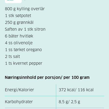
800 g kylling overlår
1 stk søtpotet
250 g grønnkål
Saften av 1 stk sitron
6 båter hvitløk
4 ss olivenolje
1 ss tørket oregano
2 ts salt
1 ts kvernet pepper
Næringsinnhold per porsjon/ per 100 gram
Energi/Kalorier
372 kcal/ 116 kcal
Karbohydrater
8,5 g/ 2,5 g