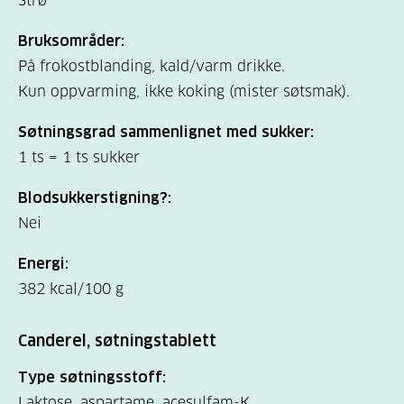
Strø
Bruksområder:
På frokostblanding, kald/varm drikke.
Kun oppvarming, ikke koking (mister søtsmak).
Søtningsgrad sammenlignet med sukker:
1 ts = 1 ts sukker
Blodsukkerstigning?:
Nei
Energi:
382 kcal/100 g
Canderel, søtningstablett
Type søtningsstoff:
Laktose, aspartame, acesulfam-K