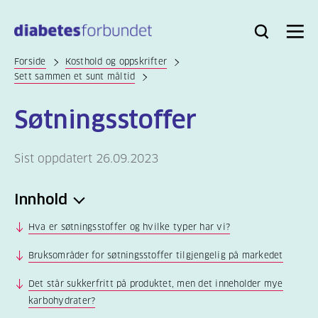
Til
hovedinnhold
Bli
Logg
Søk
Meny
medlem
inn
Forside
Kosthold og oppskrifter
Sett sammen et sunt måltid
Søtningsstoffer
Sist oppdatert 26.09.2023
Innhold
Hva er søtningsstoffer og hvilke typer har vi?
Bruksområder for søtningsstoffer tilgjengelig på markedet
Det står sukkerfritt på produktet, men det inneholder mye
karbohydrater?