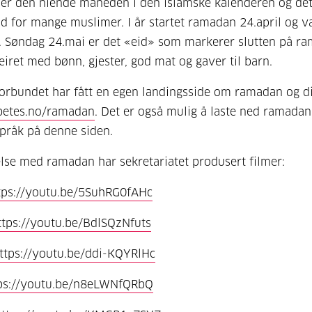
r den niende måneden i den islamske kalenderen og det
id for mange muslimer. I år startet ramadan 24.april og v
i. Søndag 24.mai er det «eid» som markerer slutten på r
feiret med bønn, gjester, god mat og gaver til barn.
orbundet har fått en egen landingsside om ramadan og di
etes.no/ramadan
. Det er også mulig å laste ned ramadan
språk på denne siden.
else med ramadan har sekretariatet produsert filmer:
tps://youtu.be/5SuhRG0fAHc
ttps://youtu.be/BdlSQzNfuts
ttps://youtu.be/ddi-KQYRlHc
ps://youtu.be/n8eLWNfQRbQ