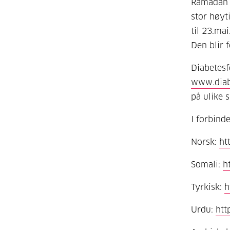
Ramadan e
stor høyt
til 23.ma
Den blir 
Diabetesf
www.diab
på ulike 
I forbind
Norsk:
ht
Somali:
h
Tyrkisk:
h
Urdu:
htt