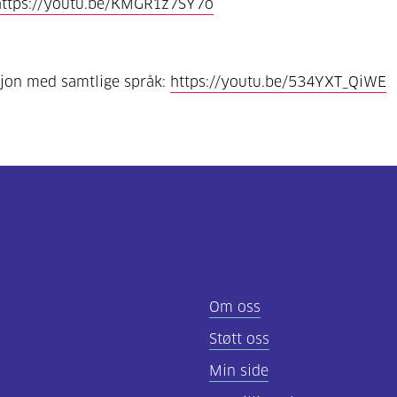
https://youtu.be/KMGR1z7SY7o
jon med samtlige språk:
https://youtu.be/534YXT_QiWE
Om oss
Støtt oss
Min side