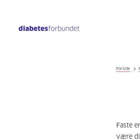
Til
hovedinnhold
Forside
Faste e
være di