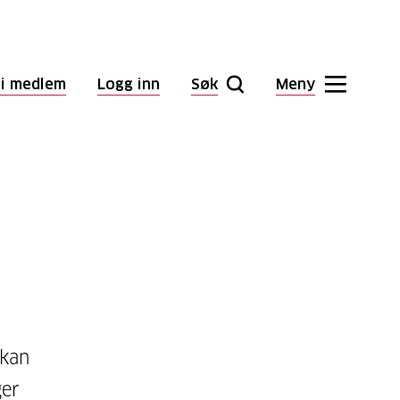
li medlem
Logg inn
Søk
Meny
 kan
ger