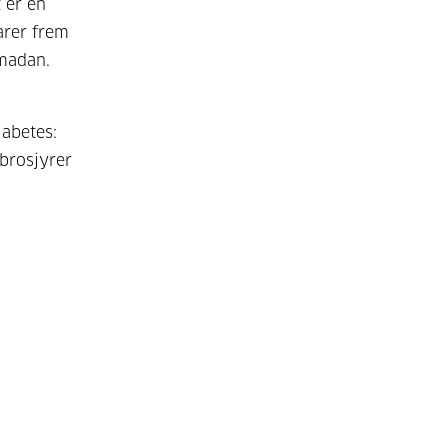
 er en
arer frem
amadan.
abetes:
brosjyrer