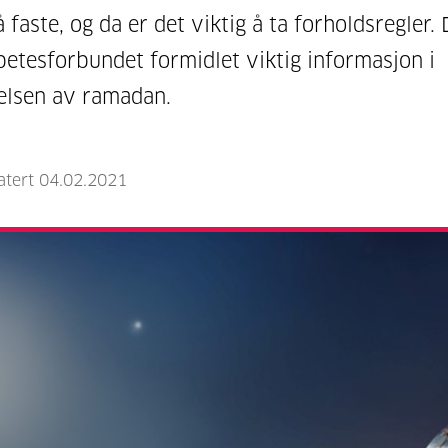
å faste, og da er det viktig å ta forholdsregler.
betesforbundet formidlet viktig informasjon i
lsen av ramadan.
atert 04.02.2021