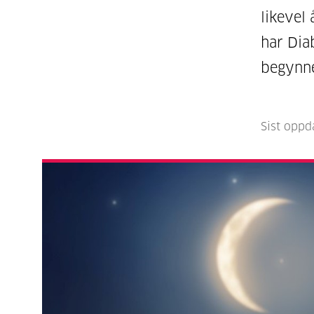
likevel 
har Dia
begynne
Sist oppd