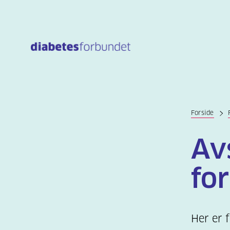
Til
hovedinnhold
Forside
Avs
fo
Her er f