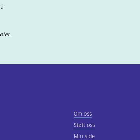
å.
øtet.
Om oss
Støtt oss
Min side