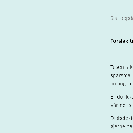
Sist oppd
Forslag t
Tusen takk
spørsmål 
arrangeme
Er du ikk
vår netts
Diabetesf
gjerne ha