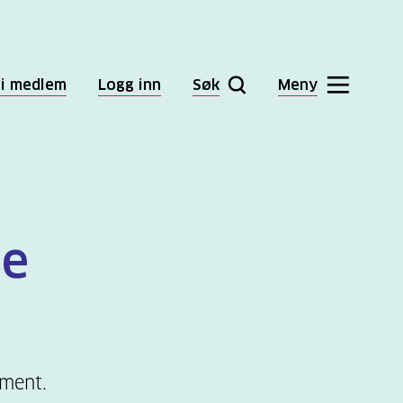
li medlem
Logg inn
Søk
Meny
le
ement.