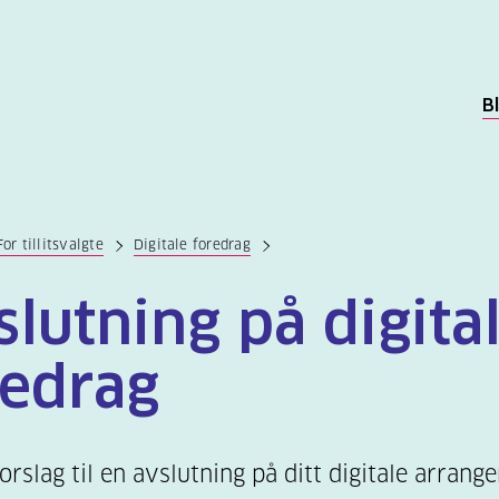
B
For tillitsvalgte
Digitale foredrag
lutning på digita
redrag
orslag til en avslutning på ditt digitale arrang