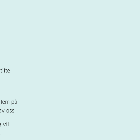
tilte
dlem på
av oss.
 vil
.