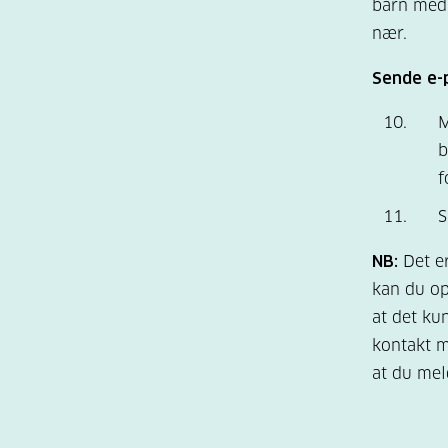
barn med 
nær.
Sende e-
M
b
f
S
NB:
Det e
kan du op
at det ku
kontakt m
at du meld