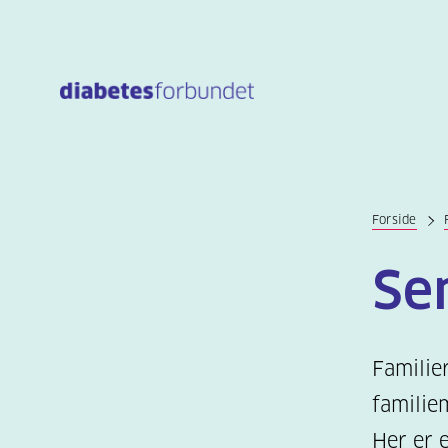
Til
hovedinnhold
Forside
Sen
Familie
familie
Her er 