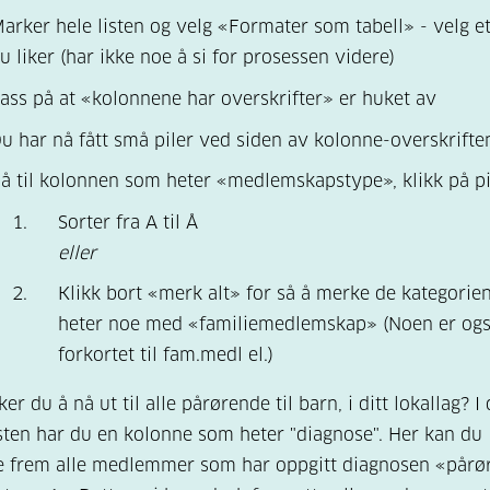
arker hele listen og velg «Formater som tabell» - velg e
u liker (har ikke noe å si for prosessen videre)
ass på at «kolonnene har overskrifter» er huket av
u har nå fått små piler ved siden av kolonne-overskrifte
å til kolonnen som heter «medlemskapstype», klikk på pi
Sorter fra A til Å
eller
Klikk bort «merk alt» for så å merke de kategori
heter noe med «familiemedlemskap» (Noen er og
forkortet til fam.medl el.)
er du å nå ut til alle pårørende til barn, i ditt lokallag? I
ten har du en kolonne som heter "diagnose". Her kan du
e frem alle medlemmer som har oppgitt diagnosen «pårør