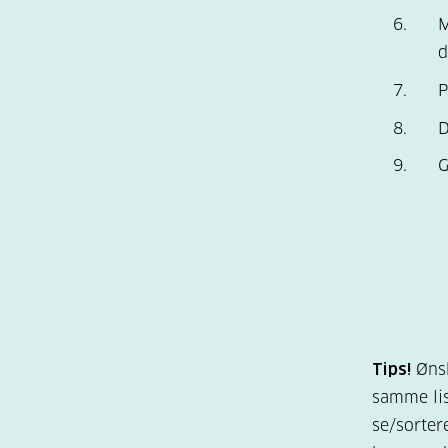
M
d
P
D
G
Tips!
Ønsk
samme lis
se/sorter