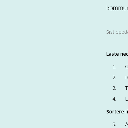
kommuni
Sist oppd
Laste ned
G
I
T
L
Sortere l
Å