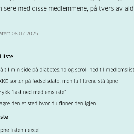
sere med disse medlemmene, på tvers av ald
atert 08.07.2025
 liste
å til min side på diabetes.no og scroll ned til medlemslis
KKE sorter på fødselsdato, men la filtrene stå åpne
rykk "last ned medlemsliste"
agre den et sted hvor du finner den igjen
iste
pne listen i excel