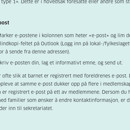
type 1». Dette er i hovedsak foresatte eller andre som s
post
arker e-postene i kolonnen som heter «e-post» og lim d
lindkopi-feltet på Outlook (Logg inn på lokal-/fylkeslage
or å sende fra denne adressen).
kriv e-posten din, lag et informativt emne, og send ut.
r ofte slik at barnet er registrert med foreldrenes e-post.
pleve at samme e-post dukker opp på flere i medlemskape
n er registrert e-post på ett av medlemmene. Dersom du 
ed familier som ønsker å endre kontaktinformasjon, er de
er inn til sekretariatet.