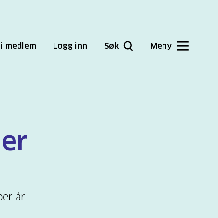
li medlem
Logg inn
Søk
Meny
ier
er år.