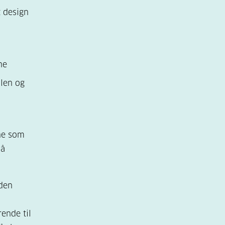
t design
ne
len og
ene som
så
 den
ende til