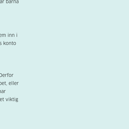
tår barna
em inn i
ts konto
 Derfor
t, eller
har
t viktig