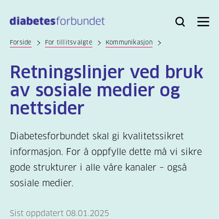
Til
hovedinnhold
Bli
Logg
Søk
Meny
medlem
inn
Forside
For tillitsvalgte
Kommunikasjon
Retningslinjer ved bruk
av sosiale medier og
nettsider
Diabetesforbundet skal gi kvalitetssikret
informasjon. For å oppfylle dette må vi sikre
gode strukturer i alle våre kanaler – også
sosiale medier.
Sist oppdatert 08.01.2025