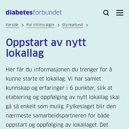
Til
hovedinnhold
Bli
Logg
Søk
Meny
medlem
inn
Forside
For tillitsvalgte
Styrearbeid
Oppstart av nytt
lokallag
Her får du informasjonen du trenger for å
kunne starte et lokallag. Vi har samlet
kunnskap og erfaringer i 6 punkter, slik at
etablering og oppfølging av nytt lokallag skal
gå så enkelt som mulig. Fylkeslaget blir den
nærmeste samarbeidspartneren for både
oppstart og oppfølging av lokallaget. Det