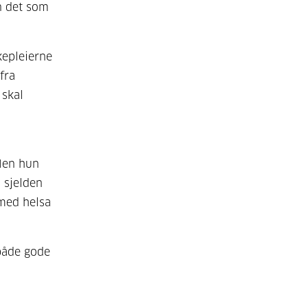
n det som
kepleierne
fra
 skal
 Men hun
 sjelden
 med helsa
 både gode