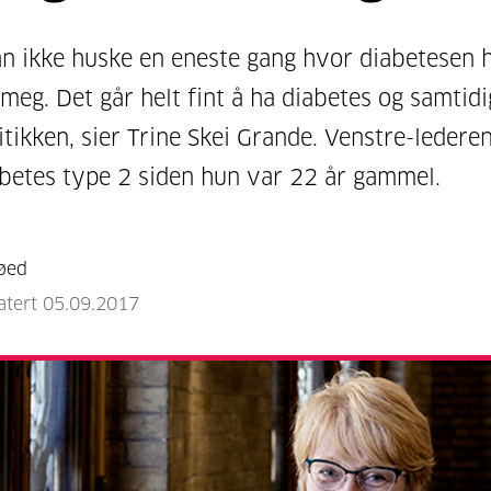
an ikke huske en eneste gang hvor diabetesen 
 meg. Det går helt fint å ha diabetes og samtid
itikken, sier Trine Skei Grande. Venstre-ledere
abetes type 2 siden hun var 22 år gammel.
øed
atert 05.09.2017