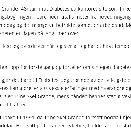
i Grande (48) tar imot Diabetes på kontoret sitt, som ligge
rtingsbygningen – bare noen titalls meter fra hovedinngang
middag og det mange vil betrakte som etter arbeidstid. M
ederen er dagen på langt nær over.
 ikke jeg overdriver når jeg sier at jeg har et høyt tempo,
r hun opp for første gang og forteller om sin egen diabetes
 gjør det bare til Diabetes. Jeg tror noe av det viktigste 
tes kan gjøre, er å utveksle erfaringer med hverandre o
, sier Trine Skei Grande, mens hånden hennes stadig vek
med blåbær.
 tilbake til 1991, da Trine Skei Grande fortsatt bodde i hj
delag. Hun satt på Levanger sykehus, hadde fått påvist d