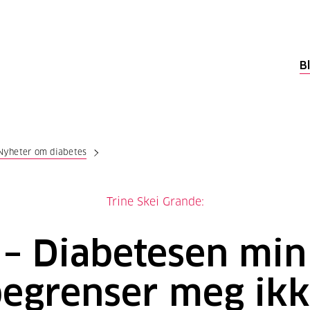
B
Nyheter om diabetes
Trine Skei Grande:
– Diabetesen min
egrenser meg ik