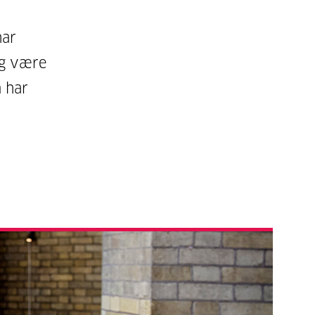
har
ig være
n har