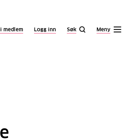
li medlem
Logg inn
Søk
Meny
ke