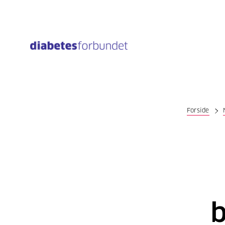
Til
hovedinnhold
Forside
b