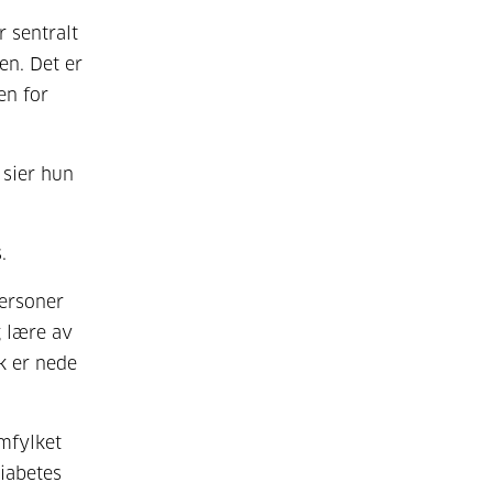
r sentralt
en. Det er
en for
 sier hun
.
personer
g lære av
k er nede
emfylket
iabetes