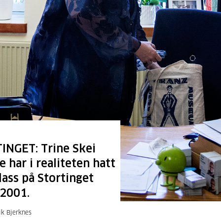
INGET: Trine Skei
 har i realiteten hatt
lass på Stortinget
 2001.
ik Bjerknes