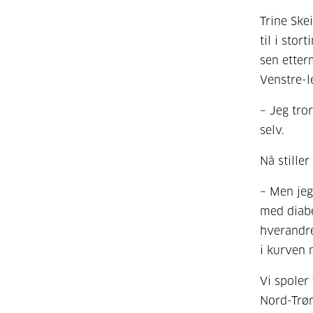
Trine Ske
til i sto
sen etter
Venstre-l
– Jeg tror
selv.
Nå stille
– Men jeg
med diabe
hverandre
i kurven 
Vi spoler
Nord-Trøn