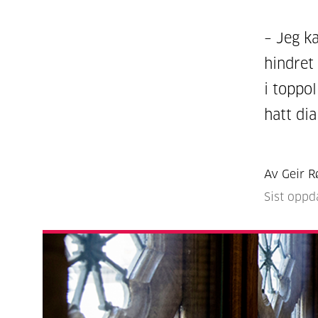
– Jeg k
hindret
i toppol
hatt di
Av Geir R
Sist oppd