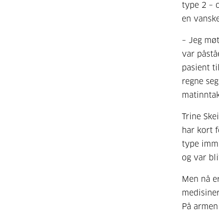
type 2 – 
en vanskel
– Jeg møt
var påståe
pasient ti
regne seg
matinntak
Trine Ske
har kort 
type immu
og var bli
Men nå er
medisiner
På armen 