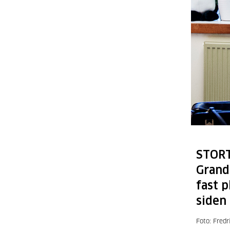
STORT
Grande
fast p
siden
Foto: Fredr