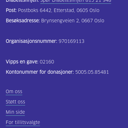
Diabeteslinjen:
Spør Diabeteslinjen 815 21 948
Post:
Postboks 6442, Etterstad, 0605 Oslo
Besøksadresse:
Brynsengveien 2, 0667 Oslo
Organisasjonsnummer:
970169113
Vipps en gave:
02160
Kontonummer for donasjoner:
5005.05.85481
Om oss
Støtt oss
Min side
For tillitsvalgte