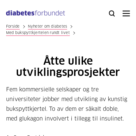
Til
hovedinnhold
Bli
Logg
Søk
Meny
medlem
inn
Forside
Nyheter om diabetes
Med bukspyttkjertelen rundt livet
Åtte ulike
utviklingsprosjekter
Fem kommersielle selskaper og tre
universiteter jobber med utvikling av kunstig
bukspyttkjertel. To av dem er såkalt doble,
med glukagon involvert i tillegg til insulinet.