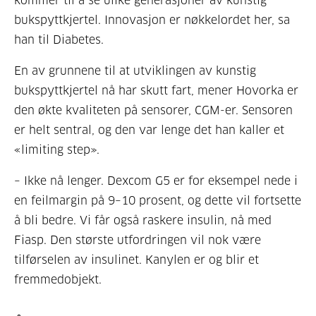
kommer til å se ulike generasjoner av kunstig
bukspyttkjertel. Innovasjon er nøkkelordet her, sa
han til Diabetes.
En av grunnene til at utviklingen av kunstig
bukspyttkjertel nå har skutt fart, mener Hovorka er
den økte kvaliteten på sensorer, CGM-er. Sensoren
er helt sentral, og den var lenge det han kaller et
«limiting step».
– Ikke nå lenger. Dexcom G5 er for eksempel nede i
en feilmargin på 9–10 prosent, og dette vil fortsette
å bli bedre. Vi får også raskere insulin, nå med
Fiasp. Den største utfordringen vil nok være
tilførselen av insulinet. Kanylen er og blir et
fremmedobjekt.