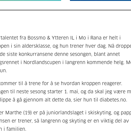
rtalentet fra Bossmo & Ytteren IL i Mo i Rana er helt i
pen i sin aldersklasse, og hun trener hver dag. Nå dropp
 de siste konkurransene denne sesongen, blant annet
gsrennet i Nordlandscupen i langrenn kommende helg. M
hun.
 kommer til å trene for å se hvordan kroppen reagerer.
gen til neste sesong starter 1. mai, og da skal jeg være 
slippe å gå gjennom alt dette da, sier hun til diabetes.no.
er Marthe (19) er på juniorlandslaget i skiskyting, og pap
nsen er trener, så langrenn og skyting er en viktig del av
 i familien.