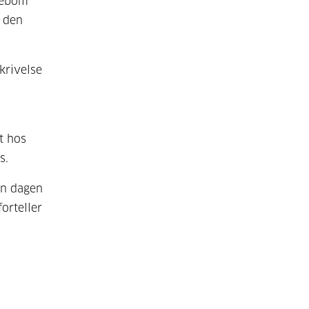
ørebom
m den
krivelse
t hos
s.
en dagen
orteller