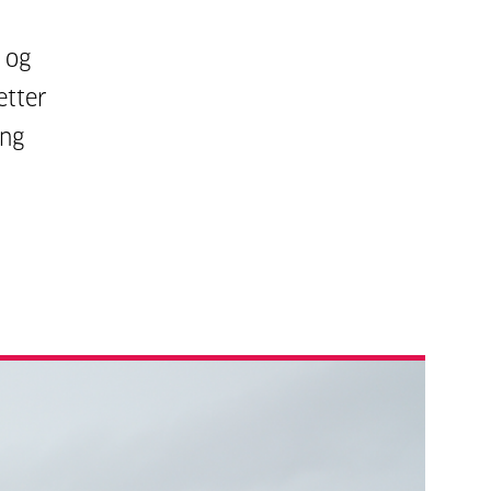
 og
etter
ing