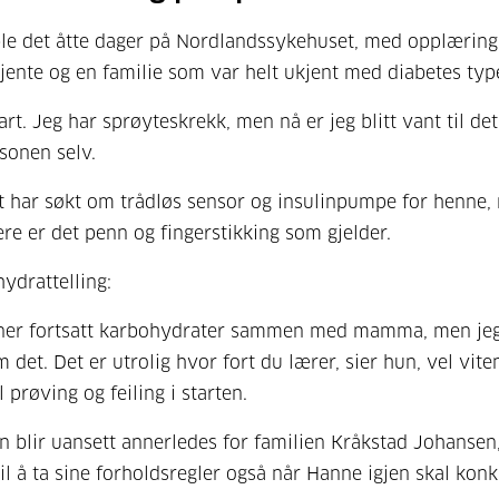
e det åtte dager på Nordlandssykehuset, med opplæring
 jente og en familie som var helt ukjent med diabetes typ
art. Jeg har sprøyteskrekk, men nå er jeg blitt vant til det
sonen selv.
 har søkt om trådløs sensor og insulinpumpe for henne,
dere er det penn og fingerstikking som gjelder.
ydrattelling:
gner fortsatt karbohydrater sammen med mamma, men je
 det. Det er utrolig hvor fort du lærer, sier hun, vel vite
l prøving og feiling i starten.
 blir uansett annerledes for familien Kråkstad Johansen
l å ta sine forholdsregler også når Hanne igjen skal konk