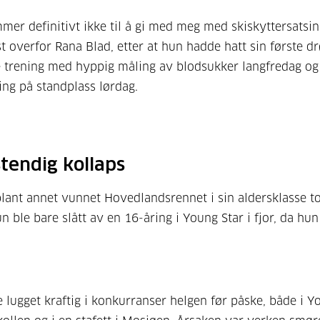
mer definitivt ikke til å gi med meg med skiskyttersatsin
t overfor Rana Blad, etter at hun hadde hatt sin første d
 trening med hyppig måling av blodsukker langfredag og
ing på standplass lørdag.
stendig kollaps
lant annet vunnet Hovedlandsrennet i sin aldersklasse to
n ble bare slått av en 16-åring i Young Star i fjor, da hun
 lugget kraftig i konkurranser helgen før påske, både i Y