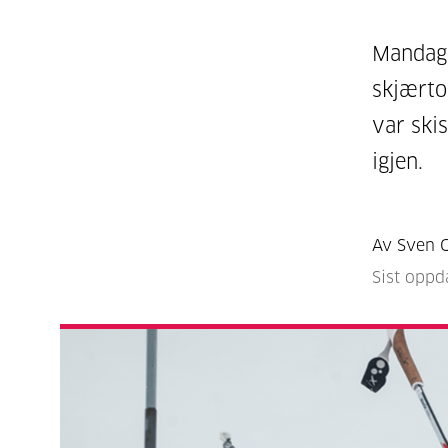
Mandag 
skjærto
var ski
igjen.
Av Sven G
Sist oppd