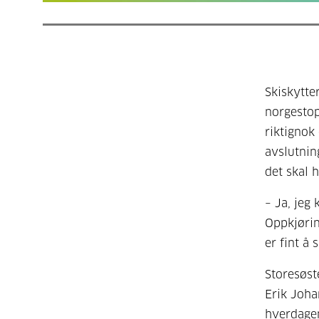
Skiskytte
norgestop
riktignok
avslutnin
det skal 
– Ja, jeg
Oppkjørin
er fint å 
Storesøst
Erik Joha
hverdagen