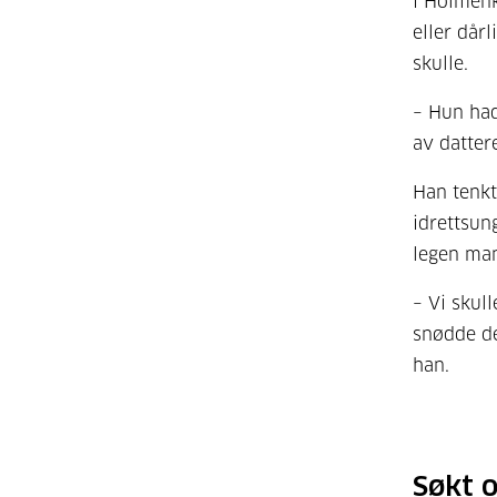
i Holmenk
eller dår
skulle.
– Hun had
av datter
Han tenkt
idrettsun
legen man
– Vi skul
snødde de
han.
Søkt 