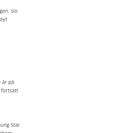
gen, slo
røyt
 år på
 fortsatt
oung Star