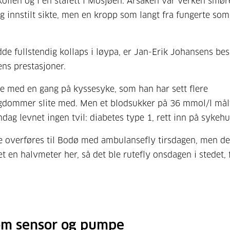
ollen og i en stafett i Mosjøen. Årsaken var verken sm
lig innstilt sikte, men en kropp som langt fra fungerte so
de fullstendig kollaps i løypa, er Jan-Erik Johansens bes
ens prestasjoner.
e med en gang på kyssesyke, som han har sett flere
gdommer slite med. Men et blodsukker på 36 mmol/l mål
dag levnet ingen tvil: diabetes type 1, rett inn på sykehu
le overføres til Bodø med ambulansefly tirsdagen, men d
t en halvmeter her, så det ble rutefly onsdagen i stedet, f
om sensor og pumpe