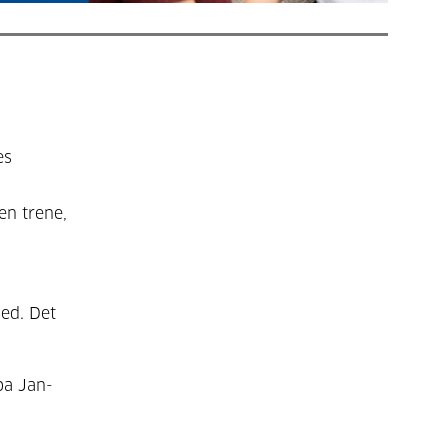
es
en trene,
med. Det
pa Jan-