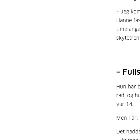
– Jeg kom
Hanne fas
timelange
skytetren
– Full
Hun har b
rad, og hu
var 14.
Men i år:
Det hadde