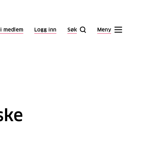
li medlem
Logg inn
Søk
Meny
ske