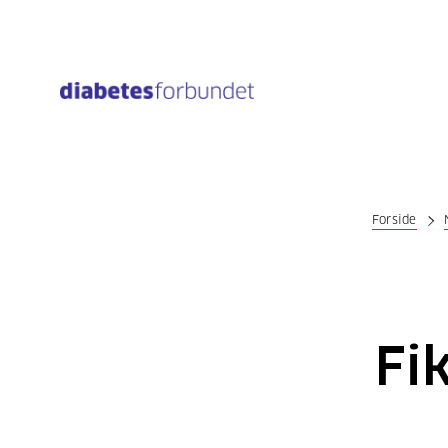
Til
hovedinnhold
Forside
Fi