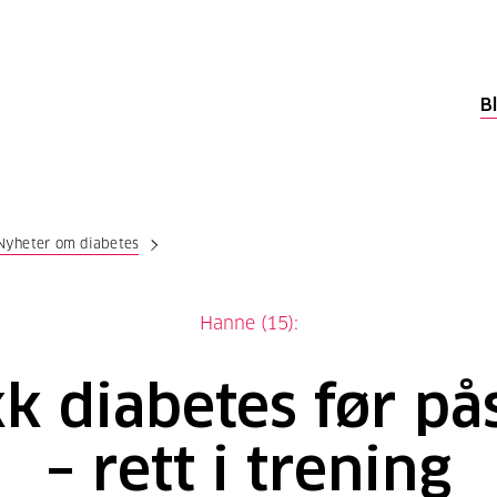
B
Nyheter om diabetes
Hanne (15):
kk diabetes før på
– rett i trening