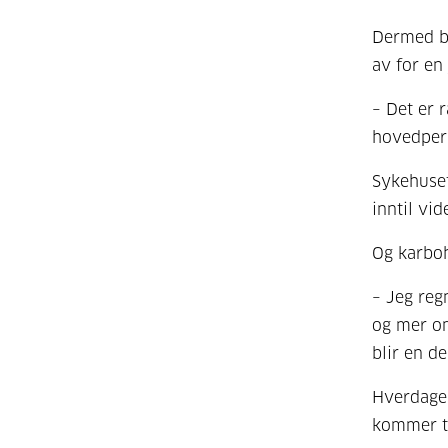
Dermed bl
av for en
– Det er r
hovedper
Sykehuset
inntil vi
Og karboh
– Jeg re
og mer om
blir en de
Hverdagen
kommer ti