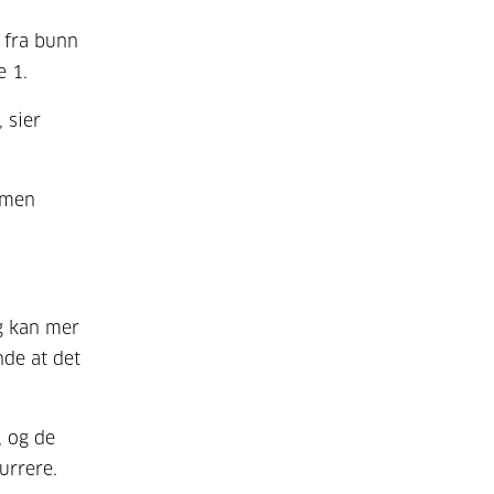
 fra bunn
e 1.
, sier
 men
g kan mer
nde at det
, og de
urrere.