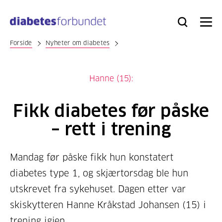
Til
hovedinnhold
Bli
Logg
Søk
Meny
medlem
inn
Forside
Nyheter om diabetes
Hanne (15):
Fikk diabetes før påske
– rett i trening
Mandag før påske fikk hun konstatert
diabetes type 1, og skjærtorsdag ble hun
utskrevet fra sykehuset. Dagen etter var
skiskytteren Hanne Kråkstad Johansen (15) i
trening igjen.