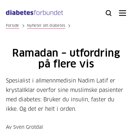
Til
hovedinnhold
Bli
Logg
Søk
Meny
medlem
inn
Forside
Nyheter om diabetes
Ramadan – utfordring
på flere vis
Spesialist i allmennmedisin Nadim Latif er
krystallklar overfor sine muslimske pasienter
med diabetes: Bruker du insulin, faster du
ikke. Og det er helt i orden.
Av Sven Grotdal