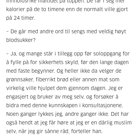
innholdsrike måltidet på toppen. De får i seg mer
kalorier på de to timene enn de normalt ville gjort
på 24 timer.
– De går med andre ord til sengs med veldig høyt
blodsukker?
– Ja, og mange står i tillegg opp før soloppgang for
å fylle på for sikkerhets skyld, før den lange dagen
med faste begynner. Og heller ikke da velger de
grønnsaker, fiberrikt brød eller annen mat som
virkelig ville hjulpet dem gjennom dagen. Jeg er
engasjert og bruker av meg selv, og forsøker å
bidra med denne kunnskapen i konsultasjonene.
Noen ganger lykkes jeg, andre ganger ikke. Det har
også hendt at jeg får høre at jeg er en dårlig muslim
selv, når jeg gir sånne råd, forteller han.