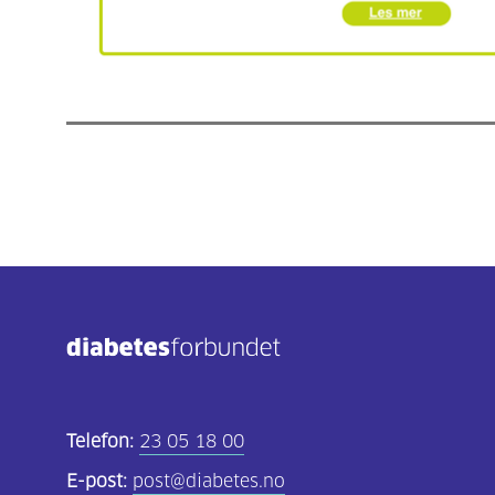
Telefon:
23 05 18 00
E-post:
post@diabetes.no