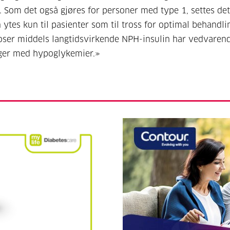
 Som det også gjøres for personer med type 1, settes det 
 ytes kun til pasienter som til tross for optimal behandl
oser middels langtidsvirkende NPH-insulin har vedvaren
nger med hypoglykemier.»