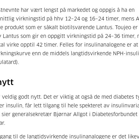
stnevnte har vært lengst på markedet og oppgis å ha en
ittlig virkningstid på hhv 12–24 og 16–24 timer, mens 
re produkt som er såkalt biotilsvarende Lantus. Toujeo er
v Lantus som gir en oppgitt virkningstid på 24–36 timer,
al virke opptil 42 timer. Felles for insulinanalogene er a
irkningskurve enn de middels langtidsvirkende NPH-insul
ulatard).
nytt
r veldig godt nytt. Det er viktig at også de med diabetes 
 insulin, får lett tilgang til hele spekteret av insulinvar
, sier generalsekretær Bjørnar Allgot i Diabetesforbundet 
r.
ilgang til de langtidsvirkende insulinanalogene er det like