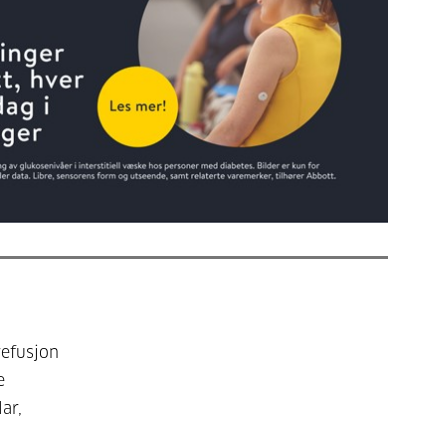
refusjon
e
ar,