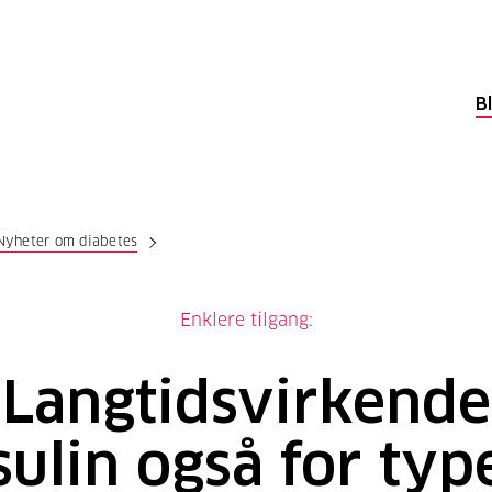
B
Nyheter om diabetes
Enklere tilgang:
Langtidsvirkende
sulin også for typ