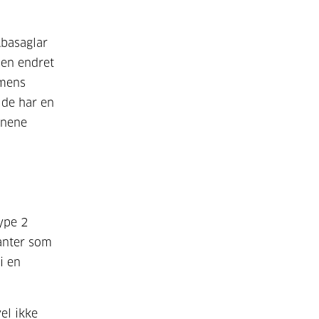
Abasaglar
 en endret
 mens
t de har en
inene
type 2
ianter som
i en
vel ikke