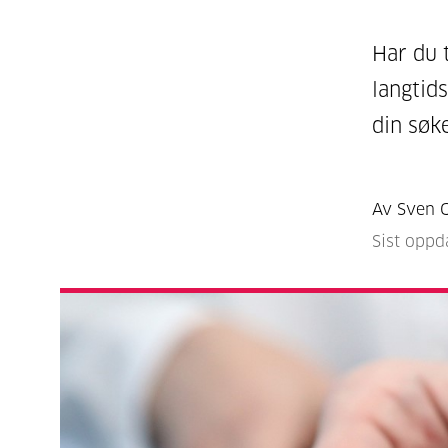
Har du t
langtids
din søk
Av Sven G
Sist oppd