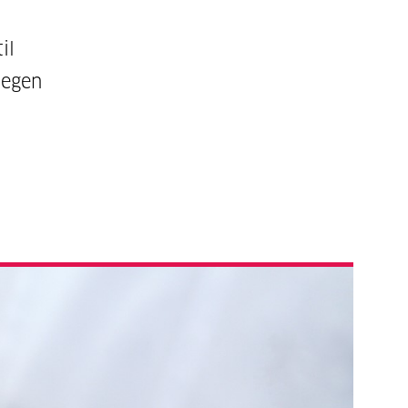
il
legen