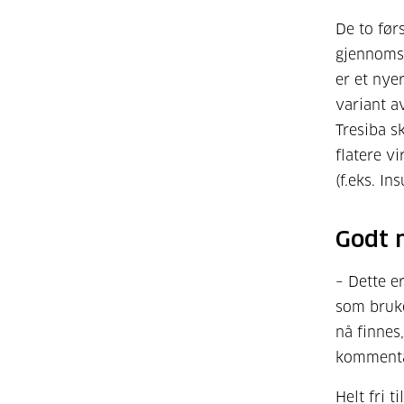
De to før
gjennomsn
er et nye
variant a
Tresiba sk
flatere v
(f.eks. Ins
Godt 
– Dette e
som bruker
nå finnes
kommenta
Helt fri t