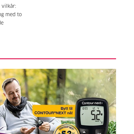
vilkår:
ing med to
de