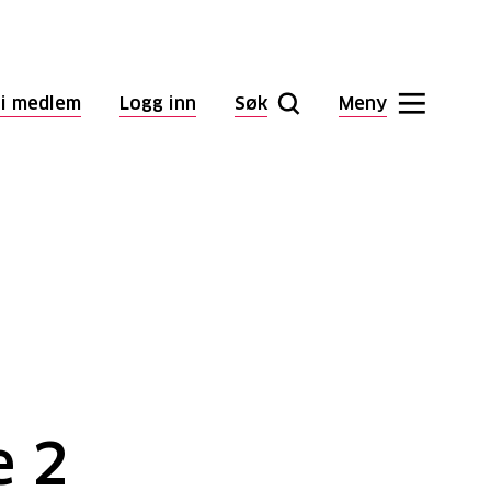
li medlem
Logg inn
Søk
Meny
e 2