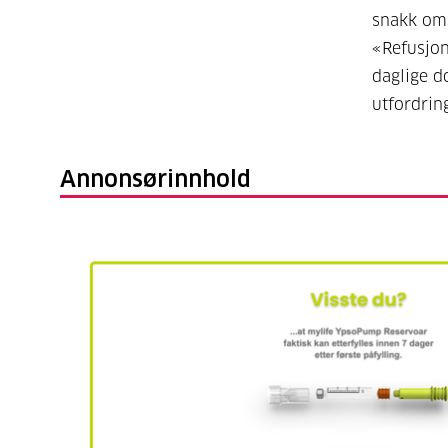
snakk om.
«Refusjon
daglige d
utfordri
Annonsørinnhold