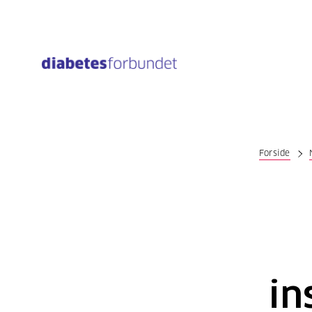
Til
hovedinnhold
Forside
in