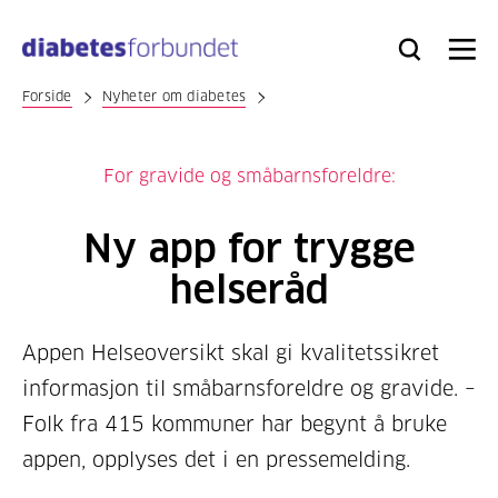
Til
hovedinnhold
Bli
Logg
Søk
Meny
medlem
inn
Forside
Nyheter om diabetes
For gravide og småbarnsforeldre:
Ny app for trygge
helseråd
Appen Helseoversikt skal gi kvalitetssikret
informasjon til småbarnsforeldre og gravide. –
Folk fra 415 kommuner har begynt å bruke
appen, opplyses det i en pressemelding.