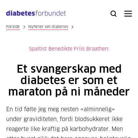
Til
hovedinnhold
Bli
Logg
Søk
Meny
medlem
inn
Forside
Nyheter om diabetes
Spaltist Benedikte Friis Braathen:
Et svangerskap med
diabetes er som et
maraton på ni måneder
En tid følte jeg meg nesten «alminnelig»
under graviditeten, fordi blodsukkeret ikke
reagerte like kraftig på karbohydrater. Men