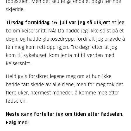
fødestuen. Men det skulle gå enda et døgn før noe
skjedde.
Tirsdag formiddag 16. juli var jeg så utkjørt
at jeg
ba om keisersnitt. NÅ! Da hadde jeg ikke spist på et
døgn, og hadde glukosedrypp, fordi alt jeg prøvde å
få i meg kom rett opp igjen. Tre døgn etter at jeg
kom til sykehuset, kom jenta mi til verden med
keisersnitt.
Heldigvis forsikret legene meg om at hun ikke
hadde tatt skade av alle riene, men for meg tok det
flere uker, nærmest måneder, å komme meg etter
fødselen.
Neste gang forteller jeg om tiden etter fødselen.
Følg med!