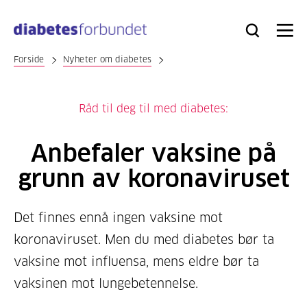
Til
hovedinnhold
Bli
Logg
Søk
Meny
medlem
inn
Forside
Nyheter om diabetes
Råd til deg til med diabetes:
Anbefaler vaksine på
grunn av koronaviruset
Det finnes ennå ingen vaksine mot
koronaviruset. Men du med diabetes bør ta
vaksine mot influensa, mens eldre bør ta
vaksinen mot lungebetennelse.